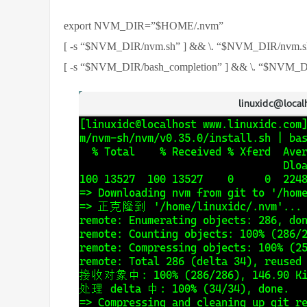
export NVM_DIR=”$HOME/.nvm”
[ -s “$NVM_DIR/nvm.sh” ] && \. “$NVM_DIR/nvm.sh
[ -s “$NVM_DIR/bash_completion” ] && \. “$NVM_DI