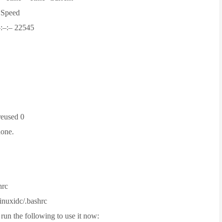
peed
–:– 22545
reused 0
one.
hrc
inuxidc/.bashrc
run the following to use it now: