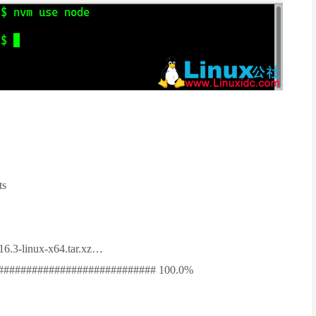
ts
.16.3-linux-x64.tar.xz…
############################ 100.0%