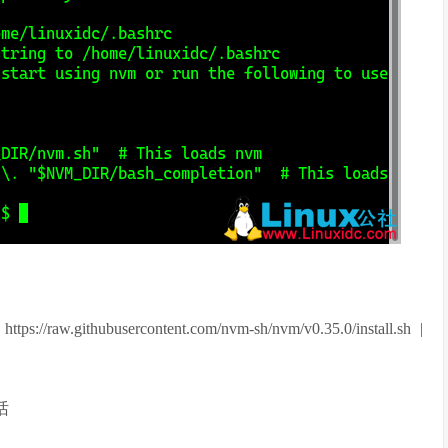
ps://raw.githubusercontent.com/nvm-sh/nvm/v0.35.0/install.sh |
话