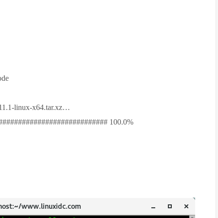
ode
11.1-linux-x64.tar.xz…
############################ 100.0%