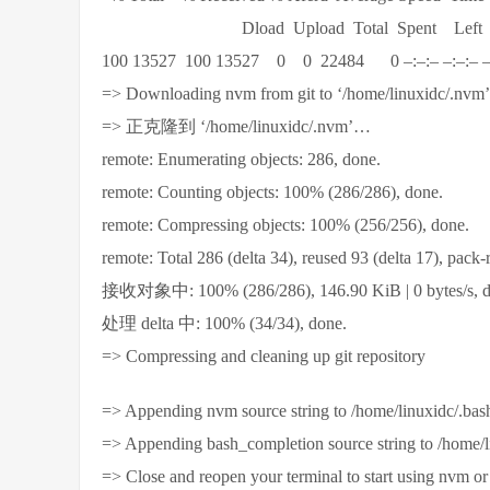
Dload Upload Total Spent Left S
100 13527 100 13527 0 0 22484 0 –:–:– –:–:– –:
=> Downloading nvm from git to ‘/home/linuxidc/.nvm’
=> 正克隆到 ‘/home/linuxidc/.nvm’…
remote: Enumerating objects: 286, done.
remote: Counting objects: 100% (286/286), done.
remote: Compressing objects: 100% (256/256), done.
remote: Total 286 (delta 34), reused 93 (delta 17), pack-
接收对象中: 100% (286/286), 146.90 KiB | 0 bytes/s, d
处理 delta 中: 100% (34/34), done.
=> Compressing and cleaning up git repository
=> Appending nvm source string to /home/linuxidc/.bas
=> Appending bash_completion source string to /home/l
=> Close and reopen your terminal to start using nvm or 