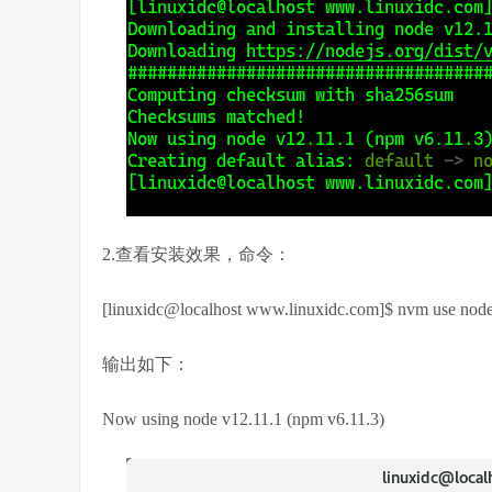
2.查看安装效果，命令：
[linuxidc@localhost www.linuxidc.com]$ nvm use nod
输出如下：
Now using node v12.11.1 (npm v6.11.3)