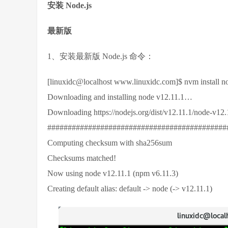
安装 Node.js
最新版
1、安装最新版 Node.js 命令：
[linuxidc@localhost www.linuxidc.com]$ nvm install n
Downloading and installing node v12.11.1…
Downloading https://nodejs.org/dist/v12.11.1/node-v12.
############################################
Computing checksum with sha256sum
Checksums matched!
Now using node v12.11.1 (npm v6.11.3)
Creating default alias: default -> node (-> v12.11.1)