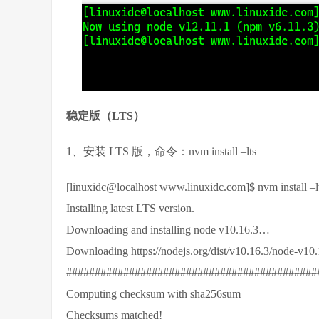
稳定版（LTS）
1、安装 LTS 版，命令：nvm install –lts
[linuxidc@localhost www.linuxidc.com]$ nvm install –l
Installing latest LTS version.
Downloading and installing node v10.16.3…
Downloading https://nodejs.org/dist/v10.16.3/node-v10
############################################
Computing checksum with sha256sum
Checksums matched!