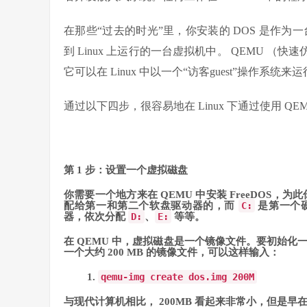
在那些“过去的时光”里，你安装的 DOS 是作
到 Linux 上运行的一台虚拟机中。 QEMU （快速
它可以在 Linux 中以一个“访客guest”操作系统来运
通过以下四步，很容易地在 Linux 下通过使用 QEMU
第 1 步：设置一个虚拟磁盘
你需要一个地方来在 QEMU 中安装 FreeDOS，为此
配给第一和第二个软盘驱动器的，而
C:
是第一个硬
器，依次分配
D:
、
E:
等等。
在 QEMU 中，虚拟磁盘是一个镜像文件。要初始化
一个大约 200 MB 的镜像文件，可以这样输入：
qemu
-
img create dos
.
img
200M
与现代计算机相比， 200MB 看起来非常小，但是早在 1