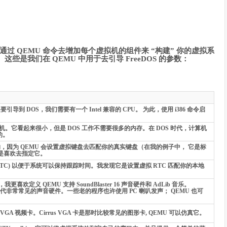
同，你需要通过 QEMU 命令去增加每个虚拟机的组件来 “构建” 你的虚拟系
是我们在 QEMU 中用于去引导 FreeDOS 的参数：
导到 DOS，我们需要有一个 Intel 兼容的 CPU。 为此，使用 i386 命令启
拟机。它看起来很小，但是 DOS 工作不需要很多的内存。在 DOS 时代，计算机
的。
，因为 QEMU 会设置虚拟键盘去匹配你的真实键盘（在我的例子中， 它是标
还是喜欢去指定它。
RTC) 以便于系统可以保持跟踪时间。我发现它是设置虚拟 RTC 匹配你的本地
定义 QEMU 支持 SoundBlaster 16 声音硬件和 AdLib 音乐。
 是在 DOS 时代非常常见的声音硬件。一些老的程序也许使用 PC 喇叭发声； QEMU 也可
A 视频卡。Cirrus VGA 卡是那时比较常见的图形卡, QEMU 可以仿真它。