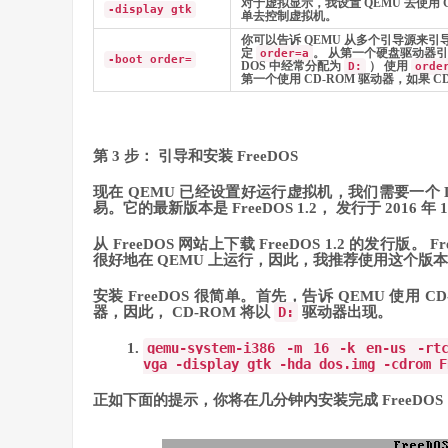
对于虚拟显示，我设置 QEMU 去使用 
-display gtk
单去控制虚拟机。
你可以告诉 QEMU 从多个引导源来引
定
。 从第一个硬盘驱动器
order=a
-boot order=
DOS 中经常分配为
） 使用
D:
orde
第一个使用 CD-ROM 驱动器，如果
第 3 步： 引导和安装 FreeDOS
现在 QEMU 已经设置好运行虚拟机，我们需要一个 D
易。它的最新版本是 FreeDOS 1.2， 发行于 2016 年 
从 FreeDOS 网站上下载 FreeDOS 1.2 的发行版。 Free
很好地在 QEMU 上运行，因此，我推荐使用这个版
安装 FreeDOS 很简单。首先，告诉 QEMU 使用
器，因此， CD-ROM 将以
D:
驱动器出现。
qemu
-
system
-
i386
-
m
16
-
k en
-
us
-
rt
vga
-
display gtk
-
hda dos
.
img
-
cdrom F
正如下面的提示，你将在几分钟内安装完成 FreeDOS