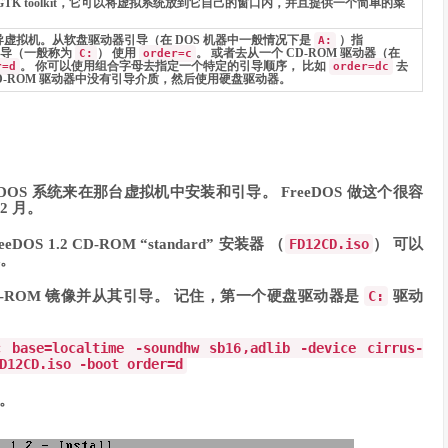
GTK toolkit，它可以将虚拟系统放到它自己的窗口内，并且提供一个简单的菜
导虚拟机。从软盘驱动器引导（在 DOS 机器中一般情况下是
）指
A:
引导（一般称为
） 使用
。 或者去从一个 CD-ROM 驱动器（在
C:
order=c
。 你可以使用组合字母去指定一个特定的引导顺序， 比如
去
r=d
order=dc
 CD-ROM 驱动器中没有引导介质，然后使用硬盘驱动器。
OS 系统来在那台虚拟机中安装和引导。 FreeDOS 做这个很容
12 月。
DOS 1.2 CD-ROM “standard” 安装器 （
FD12CD.iso
） 可以
本。
 CD-ROM 镜像并从其引导。 记住，第一个硬盘驱动器是
C:
驱动
c base
=
localtime
-
soundhw sb16
,
adlib
-
device cirrus
-
D12CD
.
iso
-
boot order
=
d
 。