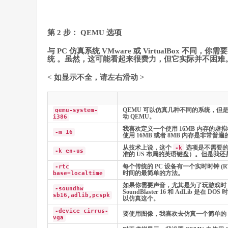
第 2 步： QEMU 选项
与 PC 仿真系统 VMware 或 VirtualBox 不
统 。虽然，这可能看起来很费力，但它实际并不困难。这些
< 如显示不全，请左右滑动 >
QEMU 可以仿真几种不同的系统，但是要引
qemu-system-
动 QEMU。
i386
我喜欢定义一个使用 16MB 内存的虚
-m 16
使用 16MB 或者 8MB 内存是非常普遍
从技术上说，这个
选项是不需要的
-k
-k en-us
准的 US 布局的英语键盘）。但是我
每个传统的 PC 设备有一个实时时钟 (
-rtc
时间的最简单的方法。
base=localtime
如果你需要声音，尤其是为了玩游戏时，我更喜欢
-soundhw
SoundBlaster 16 和 AdLib
sb16,adlib,pcspk
以仿真这个。
-device cirrus-
要使用图像，我喜欢去仿真一个简单的 VG
vga