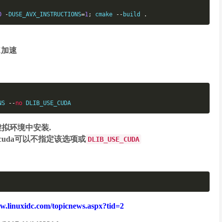
0
-
DUSE_AVX_INSTRUCTIONS
=
1
;
cmake
--
build 
.
X加速
NS 
--
no
 DLIB_USE_CUDA
在虚拟环境中安装.
用cuda可以不指定该选项或
DLIB_USE_CUDA
w.linuxidc.com/topicnews.aspx?tid=2