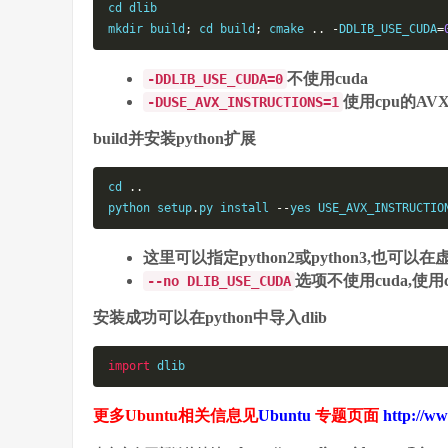
cd
mkdir
 build
;
cd
 build
;
cmake
..
-
DDLIB_USE_CUDA
=
不使用cuda
-DDLIB_USE_CUDA=0
使用cpu的AV
-DUSE_AVX_INSTRUCTIONS=1
build并安装python扩展
cd
..
python
 setup
.
py install 
--
yes USE_AVX_INSTRUCTIO
这里可以指定python2或python3,也可以
选项不使用cuda,使
--no DLIB_USE_CUDA
安装成功可以在python中导入dlib
import
 dlib
更多Ubuntu相关信息见
Ubuntu
专题页面
http://ww