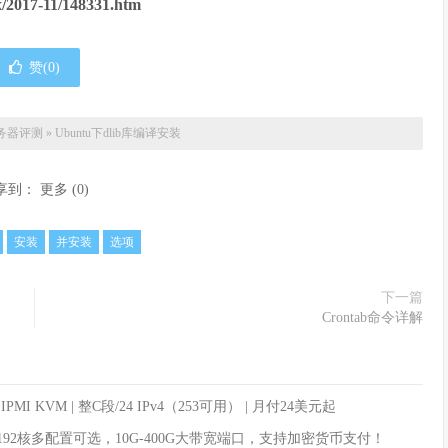
/2017-11/148331.htm
赞(
0
)
务器评测
»
Ubuntu下dlib库编译安装
享到：
更多
(
0
)
安装
并安装
选项
下一篇
Crontab命令详解
| IPMI KVM | 整C段/24 IPv4（253可用） | 月付24美元起
8核/192核多配置可选，10G-400G大带宽端口，支持加密货币支付！