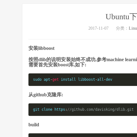
Ubuntu
2017-11-07
分类：
Lin
安装libboost
按照dlib的说明安装始终不成功,参考machine learning is 
需要首先安装boost库,如下:
sudo
 apt
-
get
 install libboost
-
all
-
dev
从github克隆库:
git
clone
 https
:
//github.com/davisking/dlib.git
build