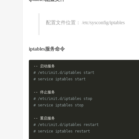
配置文件位置： /etc/sysconfig/iptables
iptables服务命令
--
启动服务
# /etc/init.d/iptables start 
# service iptables start
--
停止服务
# /etc/init.d/iptables stop
# service iptables stop
--
重启服务
# /etc/init.d/iptables restart
# service iptables restart