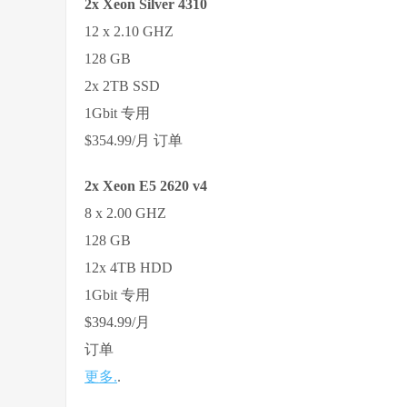
2x Xeon Silver 4310
12 x 2.10 GHZ
128 GB
2x 2TB SSD
1Gbit 专用
$354.99/月 订单
2x Xeon E5 2620 v4
8 x 2.00 GHZ
128 GB
12x 4TB HDD
1Gbit 专用
$394.99/月
订单
更多.
.