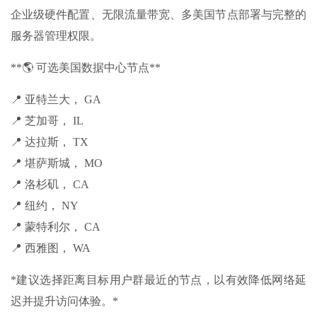
企业级硬件配置、无限流量带宽、多美国节点部署与完整的
服务器管理权限。
**🌎 可选美国数据中心节点**
📍 亚特兰大， GA
📍 芝加哥， IL
📍 达拉斯， TX
📍 堪萨斯城， MO
📍 洛杉矶， CA
📍 纽约， NY
📍 蒙特利尔， CA
📍 西雅图， WA
*建议选择距离目标用户群最近的节点，以有效降低网络延
迟并提升访问体验。*