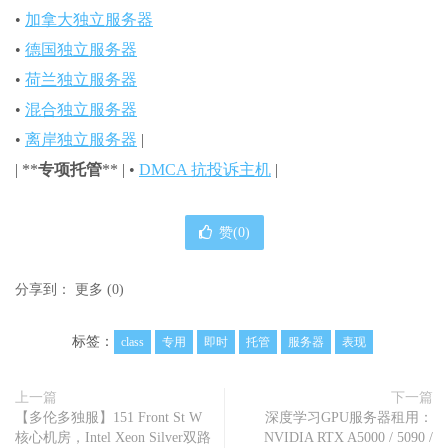
•
加拿大独立服务器
•
德国独立服务器
•
荷兰独立服务器
•
混合独立服务器
•
离岸独立服务器
|
| **
专项托管
** | •
DMCA 抗投诉主机
|
赞(
0
)
分享到：
更多
(
0
)
标签：
class
专用
即时
托管
服务器
表现
上一篇
下一篇
【多伦多独服】151 Front St W
深度学习GPU服务器租用：
核心机房，Intel Xeon Silver双路
NVIDIA RTX A5000 / 5090 /