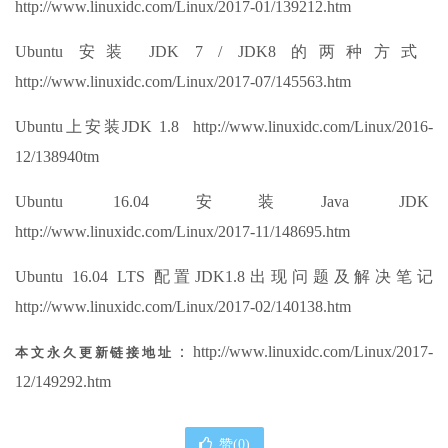
http://www.linuxidc.com/Linux/2017-01/139212.htm
Ubuntu 安装 JDK 7 / JDK8 的两种方式
http://www.linuxidc.com/Linux/2017-07/145563.htm
Ubuntu上安装JDK 1.8 http://www.linuxidc.com/Linux/2016-
12/138940tm
Ubuntu 16.04安装Java JDK
http://www.linuxidc.com/Linux/2017-11/148695.htm
Ubuntu 16.04 LTS 配置JDK1.8出现问题及解决笔记
http://www.linuxidc.com/Linux/2017-02/140138.htm
：http://www.linuxidc.com/Linux/2017-
本文永久更新链接地址
12/149292.htm
赞(
0
)