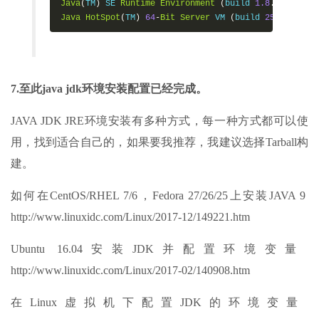
Java
(
TM
)
 SE 
Runtime
Environment
(
build 
1.8
.
0_144
-
b0
Java
HotSpot
(
TM
)
64
-
Bit
Server
 VM 
(
build 
25.144
-
b01
7.至此java jdk环境安装配置已经完成。
JAVA JDK JRE环境安装有多种方式，每一种方式都可以使
用，找到适合自己的，如果要我推荐，我建议选择Tarball构
建。
如何在CentOS/RHEL 7/6，Fedora 27/26/25上安装JAVA 9
http://www.linuxidc.com/Linux/2017-12/149221.htm
Ubuntu 16.04安装JDK并配置环境变量
http://www.linuxidc.com/Linux/2017-02/140908.htm
在Linux虚拟机下配置JDK的环境变量