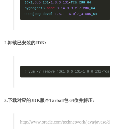
jdk1
.
8.0
_131
-
1.8
.
0_131
-
fcs
.
x86_64

pygobject3
-
base
-
3.14
.
0
-
3.el7.x86
_64

openjpeg
-
devel
-
1.5
.
1
-
16.el7_3.x86
_64
2.卸载已安装的JDK:
# yum -y remove jdk1.8.0_131-1.8.0_131-fcs.x86_64
3.下载对应的JDK版本Tarball包 64位并解压:
http://www.oracle.com/technetwork/java/javase/d