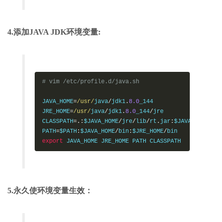
4.添加JAVA JDK环境变量:
# vim /etc/profile.d/java.sh
JAVA_HOME
=
/usr/
java
/
jdk1
.
8.0
_144

JRE_HOME
=
/usr/
java
/
jdk1
.
8.0
_144
/
jre

CLASSPATH
=.:
$JAVA_HOME
/
jre
/
lib
/
rt
.
jar
:
$JAVA_HOME
/
li
PATH
=
$PATH
:
$JAVA_HOME
/
bin
:
$JRE_HOME
/
export
 JAVA_HOME JRE_HOME PATH CLASSPATH
5.永久使环境变量生效：