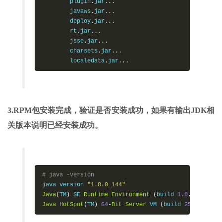
        plugin
.
jar
...
        javaws
.
jar
...
        deploy
.
jar
...
        rt
.
jar
...
        jsse
.
jar
...
        charsets
.
jar
...
        localedata
.
jar
...
3.RPM包安装完成，验证是否安装成功，如果有输出JDK相
关版本说明已经安装成功。
# java -version
java version 
"1.8.0_144"
Java
(
TM
)
 SE 
Runtime
Environment
(
build 
1.8
.
0_144
-
b0
Java
HotSpot
(
TM
)
64
-
Bit
Server
 VM 
(
build 
25.144
-
b01