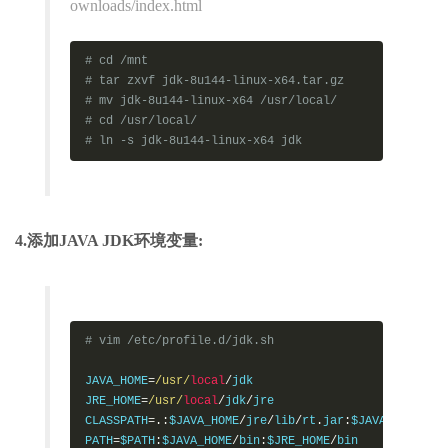
ownloads/index.html
# cd /mnt
# tar zxvf jdk-8u144-linux-x64.tar.gz
# mv jdk-8u144-linux-x64 /usr/local/
# cd /usr/local/
# ln -s jdk-8u144-linux-x64 jdk
4.添加JAVA JDK环境变量:
# vim /etc/profile.d/jdk.sh
JAVA_HOME
=
/usr/
local
/
jdk

JRE_HOME
=
/usr/
local
/
jdk
/
jre

CLASSPATH
=.:
$JAVA_HOME
/
jre
/
lib
/
rt
.
jar
:
$JAVA_HOME
/
li
PATH
=
$PATH
:
$JAVA_HOME
/
bin
:
$JRE_HOME
/