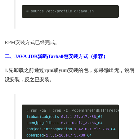
# source /etc/profile.d/java.sh
RPM安装方式已经完成。
二、JAVA JDK源码Tarball包安装方式（推荐）
1.先卸载之前通过rpm或yum安装的包，如果输出无，说明
没安装，反之已安装。
# rpm -qa | grep -E '^open[jre|jdk]|j[re|dk]'
libbasicobjects
-
0.1
.
1
-
27.el7.x86
_64

openjpeg
-
libs
-
1.5
.
1
-
16.el7_3.x86
_64

gobject
-
introspection
-
1.42
.
0
-
1.el7.x86
_64

openjpeg
-
1.5
.
1
-
16.el7_3.x86
_64
