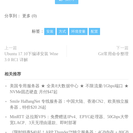
分享到：
更多
(
0
)
标签：
安装
方式
环境变量
配置
上一篇
下一篇
Ubuntu 17.10下编译安装 Wine
Git常用命令整理
3.0 RC1 详解
相关推荐
美国专用服务器 ★ 全美8大数据中心 ★ 不限流量/1Gbps端口 ★
NVMe固态硬盘 月付$47起
Smile HaBangNet 专线服务器：中国大陆、香港CN2、欧美独立服
务器，特价$20.26起
MinRTT 达拉斯VPS：免费赠送IPv4、EPYC处理器、50Gbps大带
宽LACP、3天无理由退款、即时部署
《限时特惠$40起！ARP Thunder™独立服务器：4GB内存 + 80GB