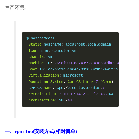
生产环境:
$ hostnamectl

Static
 hostname
:
 localhost
.
localdomain

Icon
 name
:
 computer
-
vm

Chassis
:
 vm

Machine
 ID
:
769ef9902d8743958a40cb81db696433
Boot
 ID
:
 ce70591a91b64e73926682db72441f7b

Virtualization
:
 microsoft

Operating
System
:
CentOS
Linux
7
(
Core
)
 CPE OS 
Name
:
 cpe
:/
o
:
centos
:
centos
:
7
Kernel
:
Linux
3.10
.
0
-
514.2
.
2.el7.x86
_64

Architecture
:
 x86
-
64
一、rpm Tool安装方式(相对简单)