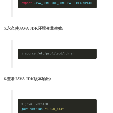
export
 JAVA_HOME JRE_HOME PATH CLASSPATH
5.永久使JAVA JDK环境变量生效:
# source /etc/profile.d/jdk.sh
6.查看JAVA JDK版本输出:
# java -version
java version 
"1.8.0_144"