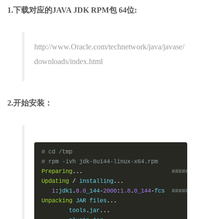
1.下载对应的JAVA JDK RPM包 64位:
http://www.Oracle.com/technetwork/java/javase/
downloads/index.html
2.开始安装：
# cd /tmp
# rpm -ivh jdk-8u144-linux-x64.rpm
Preparing
...
#############
Updating
/
 installing
...
1
:
jdk1
.
8.0
_144
-
2000
:
1.8
.
0_144
-
fcs  
#############
Unpacking
 JAR files
...
        tools
.
jar
...