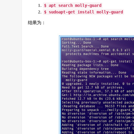
$ apt search molly
-
guard
$
sudo
apt-get
install molly
-
guard
结果为：