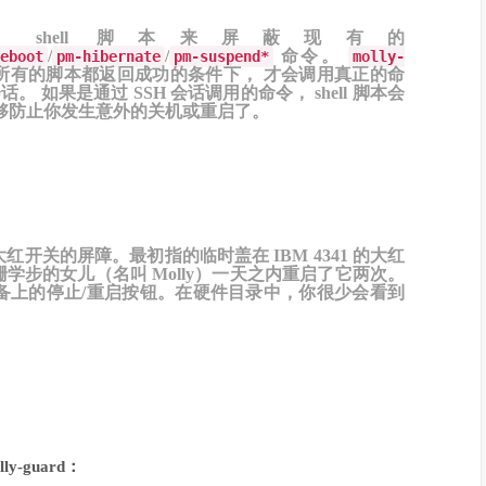
hell 脚本来屏蔽现有的
/
/
命令。
eboot
pm-hibernate
pm-suspend*
molly-
所有的脚本都返回成功的条件下， 才会调用真正的命
。 如果是通过 SSH 会话调用的命令， shell 脚本会
够防止你发生意外的关机或重启了。
开关的屏障。最初指的临时盖在 IBM 4341 的大红
步的女儿（名叫 Molly）一天之内重启了它两次。
备上的停止/重启按钮。在硬件目录中，你很少会看到
y-guard：