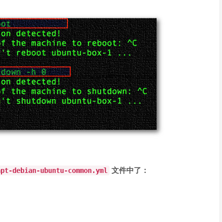
apt-debian-ubuntu-common.yml
文件中了：