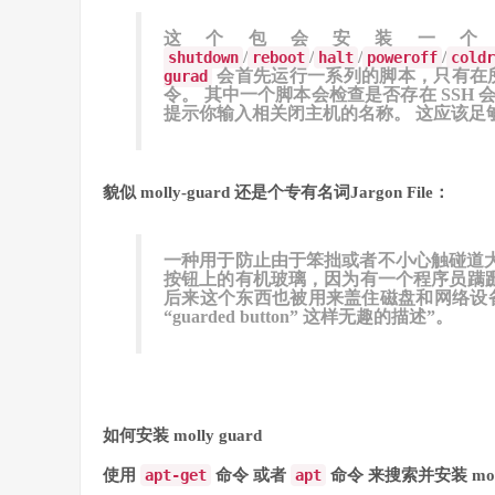
这个包会安装一个 s
/
/
/
/
shutdown
reboot
halt
poweroff
coldr
会首先运行一系列的脚本，只有在
gurad
令。 其中一个脚本会检查是否存在 SSH 会话
提示你输入相关闭主机的名称。 这应该足
貌似 molly-guard 还是个专有名词Jargon File：
一种用于防止由于笨拙或者不小心触碰道大红
按钮上的有机玻璃，因为有一个程序员蹒跚学
后来这个东西也被用来盖住磁盘和网络设
“guarded button” 这样无趣的描述”。
如何安装 molly guard
使用
apt-get
命令 或者
apt
命令 来搜索并安装 moll