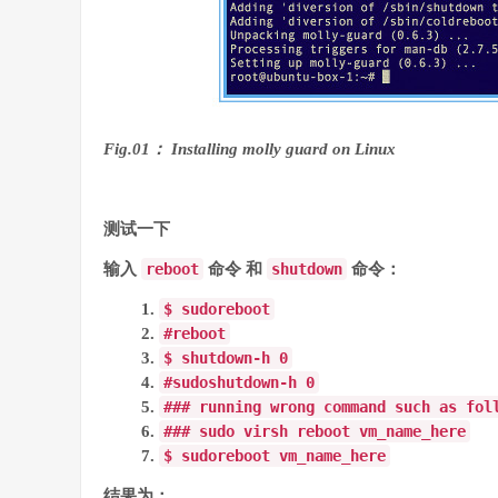
Fig.01： Installing molly guard on Linux
测试一下
输入
reboot
命令 和
shutdown
命令：
$
sudo
reboot
#
reboot
$
shutdown
-
h
0
#
sudo
shutdown
-
h
0
### running wrong command such as fol
### sudo virsh reboot vm_name_here
$
sudo
reboot
vm_name_here
结果为：