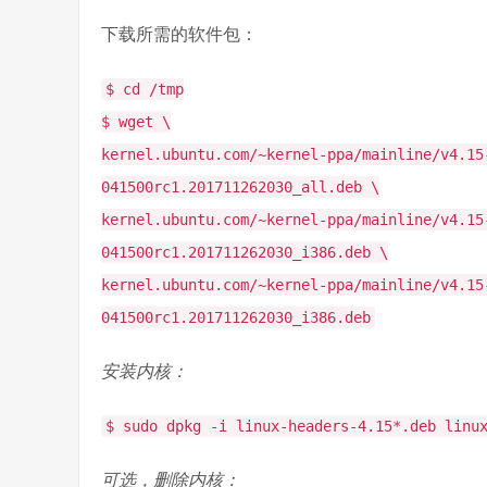
下载所需的软件包：
$ cd /tmp
$ wget \
kernel.ubuntu.com/~kernel-ppa/mainline/v4.15
041500rc1.201711262030_all.deb \
kernel.ubuntu.com/~kernel-ppa/mainline/v4.15
041500rc1.201711262030_i386.deb \
kernel.ubuntu.com/~kernel-ppa/mainline/v4.15
041500rc1.201711262030_i386.deb
安装内核：
$ sudo dpkg -i linux-headers-4.15*.deb linu
可选，删除内核：