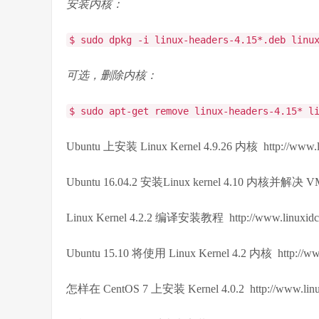
安装内核：
$ sudo dpkg -i linux-headers-4.15*.deb linu
可选，删除内核：
$ sudo apt-get remove linux-headers-4.15* l
Ubuntu 上安装 Linux Kernel 4.9.26 内核 http://www.li
Ubuntu 16.04.2 安装Linux kernel 4.10 内核并解决 VMwa
Linux Kernel 4.2.2 编译安装教程 http://www.linuxidc.
Ubuntu 15.10 将使用 Linux Kernel 4.2 内核 http://www
怎样在 CentOS 7 上安装 Kernel 4.0.2 http://www.linux