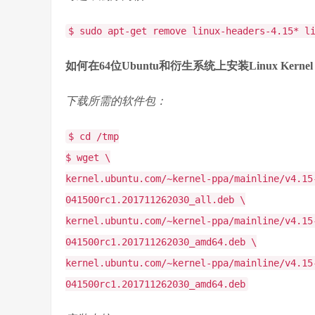
$ sudo apt-get remove linux-headers-4.15* l
如何在64位Ubuntu和衍生系统上安装Linux Kernel 4
下载所需的软件包：
$ cd /tmp
$ wget \
kernel.ubuntu.com/~kernel-ppa/mainline/v4.15
041500rc1.201711262030_all.deb \
kernel.ubuntu.com/~kernel-ppa/mainline/v4.15
041500rc1.201711262030_amd64.deb \
kernel.ubuntu.com/~kernel-ppa/mainline/v4.15
041500rc1.201711262030_amd64.deb