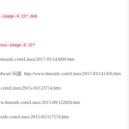
x-image-4.15*.deb
inux-image-4.15*
nuxidc.com/Linux/2017-05/143609.htm
re 问题 http://www.linuxidc.com/Linux/2017-03/141456.htm
com/Linux/2015-10/123714.htm
.linuxidc.com/Linux/2015-09/122826.htm
idc.com/Linux/2015-05/117574.htm