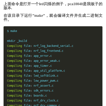
上面命令是打开一个led闪烁的例子，pca10040是我板子的
版本.
在该目录下运行”make”，就会编译文件并生成二进制文
件。
$ make

Compiling
file
:
 nrf_log_backend_serial
.
Compiling
file
:
 nrf_log_frontend
.
Compiling
file
:
 app_error
.
Compiling
file
:
 app_error_weak
.
Compiling
file
:
 app_timer
.
Compiling
file
:
 app_util_platform
.
Compiling
file
:
 led_softblink
.
Compiling
file
:
 low_power_pwm
.
Compiling
file
:
 nrf_assert
.
Compiling
file
:
 sdk_errors
.
Compiling
file
:
 boards
.
Compiling
file
:
 nrf_drv_clock
.
Compiling
file
:
 nrf_drv_common
.