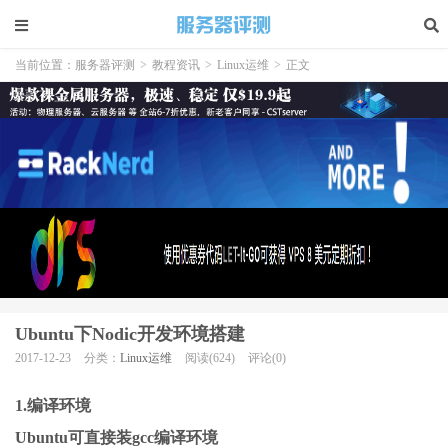
当前位置：
服务器评测
>
教程资讯
>
Linux运维
>
正文
Ubuntu下Nodic开发环境搭建
2017-12-23
分类：
Linux运维
阅读(624)
评论(0)
1.编译环境
Ubuntu可直接装gcc编译环境