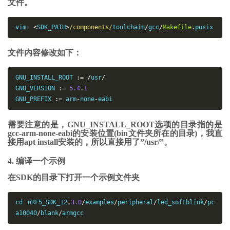
文件。
vim  
<
SDK_PATH
>
/components/
toolchain
/
gcc
/
Makefile
.
posix
文件内容修改如下：
GNU_INSTALL_ROOT 
:
=
/
usr
/
GNU_VERSION 
:
=
5.4
.
1
GNU_PREFIX 
:
=
 arm
-
none
-
eabi
需要注意的是，GNU_INSTALL_ROOT选项的目录指的是
gcc-arm-none-eabi的安装位置(bin文件夹所在的目录)，我直
接用apt install安装的，所以直接用了”/usr/”。
4. 编译一个示例
在SDK的目录下打开一个示例文件夹
cd nRF5_SDK_12
.
3
.0
/
examples
/
peripheral
/
led_softblink
/
pc
a10040
/
blank
/
armgcc