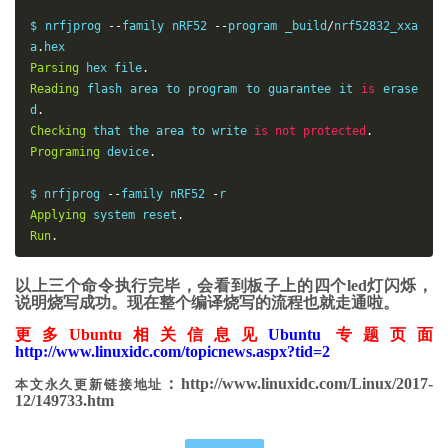
$ nrfjprog 
--
family nRF52 
--
program _build
/
nrf52832_xxa
a
.
hex 
Parsing
hex
file
.
Reading
 flash area 
to
 program 
to
guarantee
 it 
is
 erase
d
.
Checking
 that the area 
to
 write 
is
not
protected
.
Programing
 device
.
$ nrfjprog 
--
family nRF52 
-
r
Applying
system
reset
.
Run
.
以上三个命令执行完毕，会看到板子上的四个led灯闪烁，
说明烧写成功。现在整个编译烧写的流程也就走通啦。
更多Ubuntu相关信息见
Ubuntu
专题页面
http://www.linuxidc.com/topicnews.aspx?tid=2
：http://www.linuxidc.com/Linux/2017-
本文永久更新链接地址
12/149733.htm