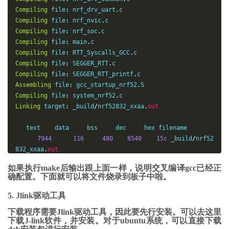
Compiling
file
:
 nrf_drv_uart
.
Compiling
file
:
 nrf_nvic
.
Compiling
file
:
 nrf_soc
.
Compiling
file
:
 main
.
Compiling
file
:
 RTT_Syscalls_GCC
.
Compiling
file
:
 SEGGER_RTT
.
Compiling
file
:
 SEGGER_RTT_printf
.
Assembling
file
:
 gcc_startup_nrf52
.
Compiling
file
:
 system_nrf52
.
Linking
target
:
 _build
/
nrf52832_xxaa
.
out
   text    
data
     bss     dec     hex filename

7944
116
480
8540
15c
 _build
/
nrf52
832_xxaa
.
out
如果执行make后输出跟上面一样，说明交叉编译gcc已经正
Preparing
:
 _build
/
nrf52832_xxaa
.
hex

确配置。下面就可以将文件烧录到板子中啦。
Preparing
:
 _build
/
nrf52832_xxaa
.
bin
5. Jlink驱动工具
下载程序需要Jlink驱动工具，因此要先行安装。可以去这里
下载J-link软件，并安装。对于ubuntu系统，可以直接下载