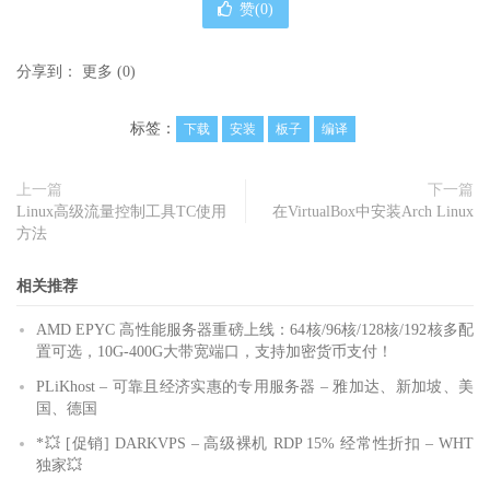
赞(
0
)
分享到：
更多
(
0
)
标签：
下载
安装
板子
编译
上一篇
下一篇
Linux高级流量控制工具TC使用
在VirtualBox中安装Arch Linux
方法
相关推荐
AMD EPYC 高性能服务器重磅上线：64核/96核/128核/192核多配
置可选，10G-400G大带宽端口，支持加密货币支付！
PLiKhost – 可靠且经济实惠的专用服务器 – 雅加达、新加坡、美
国、德国
*💥 [促销] DARKVPS – 高级裸机 RDP 15% 经常性折扣 – WHT
独家💥