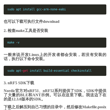
sudo
 apt install gcc
-
arm
-
none
-
eabi
也可以下载可执行文件download
2. 检查make工具是否安装
make
-
v
一般来说开发Linux上的开发者都会安装，若没有安装的
话，执行以下命令安装。
sudo apt
-
get
install
build
-
essential checkinstall
3. nRF5 SDK下载
Nordic官方对nRF51、nRF52系列提供了SDK，SDK中提供
了大量的BLE和ANT示例。可以在这里下载。我这边下在
的是12.3.0版本的SDK。
下载之后解压到自己习惯的目录中，然后修改Makefile.posix