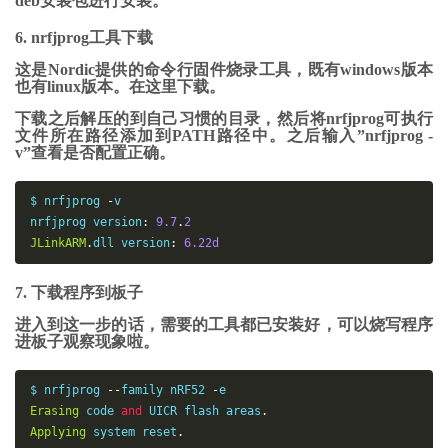
deb安装包进行安装。
6. nrfjprog工具下载
这是Nordic提供的命令行固件烧录工具，既有windows版本
也有linux版本。在这里下载。
下载之后解压的到自己习惯的目录，然后将nrfjprog可执行
文件所在路径添加到PATH路径中。之后输入”nrfjprog -
v”查看是否配置正确。
$ nrfjprog 
-
v

nrfjprog 
version
:
9.7
.
2
JLinkARM
.
dll 
version
:
6.22
d
7. 下载程序到板子
进入到这一步的话，需要的工具都已安装好，可以烧写程序
进板子观察现象啦。
$ nrfjprog 
--
family nRF52 
-
e
Erasing
 code 
and
 UICR flash areas
.
Applying
 system 
reset
.