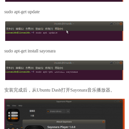
sudo apt-get update
sudo apt-get install sayonara
安装完成后，从Ubuntu Dash打开Sayonara音乐播放器。