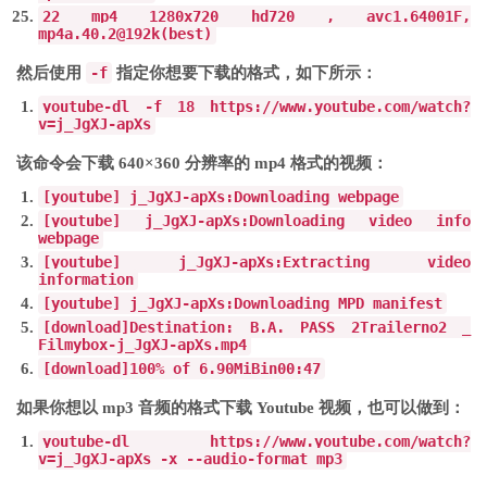
22
mp4
1280x720
hd720
,
avc1
.
64001F
,
mp4a
.
40.2
@
192k
(
best
)
然后使用
-f
指定你想要下载的格式，如下所示：
youtube
-
dl
-
f
18
https
:
//www.youtube.com/watch?
v=j_JgXJ-apXs
该命令会下载 640×360 分辨率的 mp4 格式的视频：
[
youtube
]
j_JgXJ
-
apXs
:
Downloading
webpage
[
youtube
]
j_JgXJ
-
apXs
:
Downloading
video
info
webpage
[
youtube
]
j_JgXJ
-
apXs
:
Extracting
video
information
[
youtube
]
j_JgXJ
-
apXs
:
Downloading
MPD manifest
[
download
]
Destination
:
B
.
A
.
PASS
2
Trailer
no
2
_
Filmybox
-
j_JgXJ
-
apXs
.
mp4
[
download
]
100
%
of
6.90MiB
in
00
:
47
如果你想以 mp3 音频的格式下载 Youtube 视频，也可以做到：
youtube
-
dl https
:
//www.youtube.com/watch?
v=j_JgXJ-apXs -x --audio-format mp3