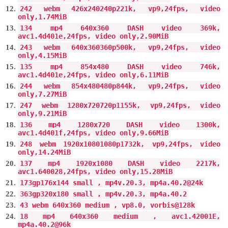
242
webm
426x240
240p
221k
,
vp9
,
24fps
,
video
only
,
1.74MiB
134
mp4
640x360
DASH video
369k
,
avc1
.
4d401e
,
24fps
,
video only
,
2.90MiB
243
webm
640x360
360p
500k
,
vp9
,
24fps
,
video
only
,
4.15MiB
135
mp4
854x480
DASH video
746k
,
avc1
.
4d401e
,
24fps
,
video only
,
6.11MiB
244
webm
854x480
480p
844k
,
vp9
,
24fps
,
video
only
,
7.27MiB
247
webm
1280x720
720p
1155k
,
vp9
,
24fps
,
video
only
,
9.21MiB
136
mp4
1280x720
DASH video
1300k
,
avc1
.
4d401f
,
24fps
,
video only
,
9.66MiB
248
webm
1920x1080
1080p
1732k
,
vp9
,
24fps
,
video
only
,
14.24MiB
137
mp4
1920x1080
DASH video
2217k
,
avc1
.
640028
,
24fps
,
video only
,
15.28MiB
17
3gp
176x144
small
,
mp4v
.
20.3
,
mp4a
.
40.2
@
24k
36
3gp
320x180
small
,
mp4v
.
20.3
,
mp4a
.
40.2
43
webm
640x360
medium
,
vp8
.
0
,
vorbis@128k
18
mp4
640x360
medium
,
avc1
.
42001E
,
mp4a
.
40.2
@
96k