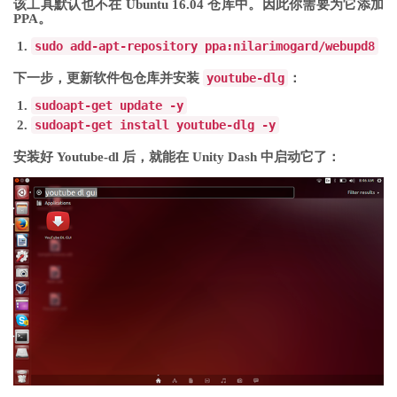
该工具默认也不在 Ubuntu 16.04 仓库中。因此你需要为它添加
PPA。
sudo
add
-
apt
-
repository ppa
:
nilarimogard
/
webupd8
下一步，更新软件包仓库并安装
youtube-dlg
：
sudo
apt-get
update
-
y
sudo
apt-get
install youtube
-
dlg
-
y
安装好 Youtube-dl 后，就能在 Unity Dash 中启动它了：