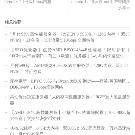
CentOS 7.4升级Linux内核
Ubuntu 17.10设置root用户登陆图
形界面
相关推荐
“月付$399高性能服务器：RYZEN 9 5950X + 128G内存 + 双1T
NVMe + 2T备份 + 30T流量@10Gbps 全新特价”
【SEO优化版】点赞AMD EPYC 4344P处理器！限时折扣｜
10Gbps大带宽端口｜荷兰（欧盟）服务器｜24小时内快速交付
月付$99起：AMD锐龙9 5950X独立服务器 | 128G内存 | 双3.84T
NVMe | 特价抢购
库存更新！EPYC 9355 与 Ryzen 9950X 到货——荷兰/英国地区，
DDR5内存，10Gbps高速网络
高性价比独立服务器 / 大内存高性能服务器 / 10G带宽大硬盘服务
器
【AMD EPYC高性能独服】64核至192核旗舰配置｜10G-400G超
大带宽｜支持加密货币支付
16核/32线程 · 64GB大内存 · 双500GB SSD固态硬盘 · 万兆高速端
口，月付仅49美元