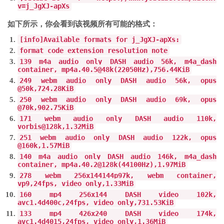
v=j_JgXJ-apXs
如下所示，你会看到该视频所有可能的格式：
[
info
]
Available
formats
for
j_JgXJ
-
apXs
:
format code extension resolution note
139
m4a audio only DASH audio
56k
,
m4a_dash
container
,
mp4a
.
40.5
@
48k
(
22050Hz
),
756.44KiB
249
webm audio only DASH audio
56k
,
opus
@
50k
,
724.28KiB
250
webm audio only DASH audio
69k
,
opus
@
70k
,
902.75KiB
171
webm audio only DASH audio
110k
,
vorbis@128k
,
1.32MiB
251
webm audio only DASH audio
122k
,
opus
@
160k
,
1.57MiB
140
m4a audio only DASH audio
146k
,
m4a_dash
container
,
mp4a
.
40.2
@
128k
(
44100Hz
),
1.97MiB
278
webm
256x144
144p
97k
,
webm container
,
vp9
,
24fps
,
video only
,
1.33MiB
160
mp4
256x144
DASH video
102k
,
avc1
.
4d400c
,
24fps
,
video only
,
731.53KiB
133
mp4
426x240
DASH video
174k
,
avc1
.
4d4015
,
24fps
,
video only
,
1.36MiB