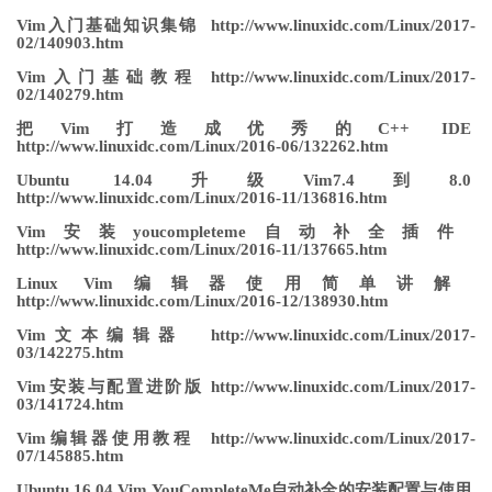
Vim入门基础知识集锦 http://www.linuxidc.com/Linux/2017-
02/140903.htm
Vim入门基础教程 http://www.linuxidc.com/Linux/2017-
02/140279.htm
把Vim打造成优秀的C++ IDE
http://www.linuxidc.com/Linux/2016-06/132262.htm
Ubuntu 14.04升级Vim7.4到8.0
http://www.linuxidc.com/Linux/2016-11/136816.htm
Vim安装youcompleteme自动补全插件
http://www.linuxidc.com/Linux/2016-11/137665.htm
Linux Vim编辑器使用简单讲解
http://www.linuxidc.com/Linux/2016-12/138930.htm
Vim文本编辑器 http://www.linuxidc.com/Linux/2017-
03/142275.htm
Vim安装与配置进阶版 http://www.linuxidc.com/Linux/2017-
03/141724.htm
Vim编辑器使用教程 http://www.linuxidc.com/Linux/2017-
07/145885.htm
Ubuntu 16.04 Vim YouCompleteMe自动补全的安装配置与使用