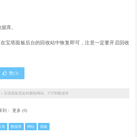
数据库。
以在宝塔面板后台的回收站中恢复即可，注意一定要开启回收
赞(
3
)
»
宝塔面板里如何删除网站、FTP和数据库
享到：
更多
(
0
)
宝塔
数据库
网站
面板