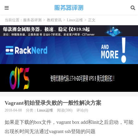
当前位置：
服务器评测
>
教程资讯
>
Linux运维
>
正文
Vagrant初始登录失败的一般性解决方案
2018-04-08
分类：
Linux运维
阅读(596)
评论(0)
如果是下载的box文件，vagrant box add和init之后启动，可能
出现长时间无法通过vagrant ssh登陆的问题