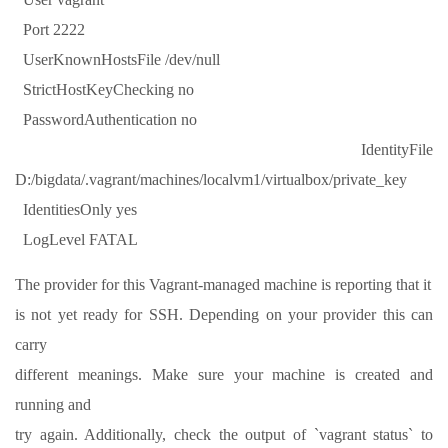
Port 2222
UserKnownHostsFile /dev/null
StrictHostKeyChecking no
PasswordAuthentication no
IdentityFile
D:/bigdata/.vagrant/machines/localvm1/virtualbox/private_key
IdentitiesOnly yes
LogLevel FATAL
The provider for this Vagrant-managed machine is reporting that it
is not yet ready for SSH. Depending on your provider this can
carry
different meanings. Make sure your machine is created and
running and
try again. Additionally, check the output of `vagrant status` to