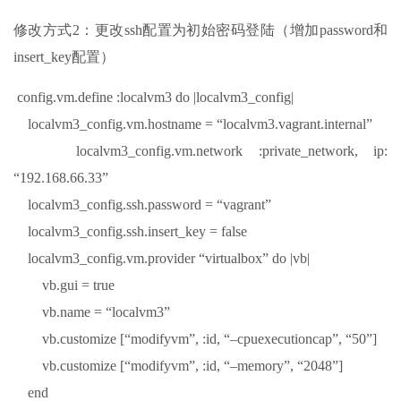
修改方式2：更改ssh配置为初始密码登陆（增加password和
insert_key配置）
config.vm.define :localvm3 do |localvm3_config|
localvm3_config.vm.hostname = “localvm3.vagrant.internal”
localvm3_config.vm.network :private_network, ip:
“192.168.66.33”
localvm3_config.ssh.password = “vagrant”
localvm3_config.ssh.insert_key = false
localvm3_config.vm.provider “virtualbox” do |vb|
vb.gui = true
vb.name = “localvm3”
vb.customize [“modifyvm”, :id, “–cpuexecutioncap”, “50”]
vb.customize [“modifyvm”, :id, “–memory”, “2048”]
end