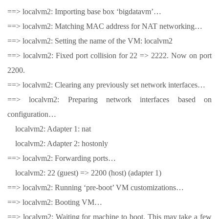
==> localvm2: Importing base box ‘bigdatavm’…
==> localvm2: Matching MAC address for NAT networking…
==> localvm2: Setting the name of the VM: localvm2
==> localvm2: Fixed port collision for 22 => 2222. Now on port
2200.
==> localvm2: Clearing any previously set network interfaces…
==> localvm2: Preparing network interfaces based on
configuration…
localvm2: Adapter 1: nat
localvm2: Adapter 2: hostonly
==> localvm2: Forwarding ports…
localvm2: 22 (guest) => 2200 (host) (adapter 1)
==> localvm2: Running ‘pre-boot’ VM customizations…
==> localvm2: Booting VM…
==> localvm2: Waiting for machine to boot. This may take a few