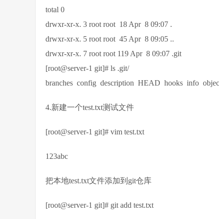
total 0
drwxr-xr-x. 3 root root 18 Apr 8 09:07 .
drwxr-xr-x. 5 root root 45 Apr 8 09:05 ..
drwxr-xr-x. 7 root root 119 Apr 8 09:07 .git
[root@server-1 git]# ls .git/
branches config description HEAD hooks info object
4.新建一个test.txt测试文件
[root@server-1 git]# vim test.txt
123abc
把本地test.txt文件添加到git仓库
[root@server-1 git]# git add test.txt