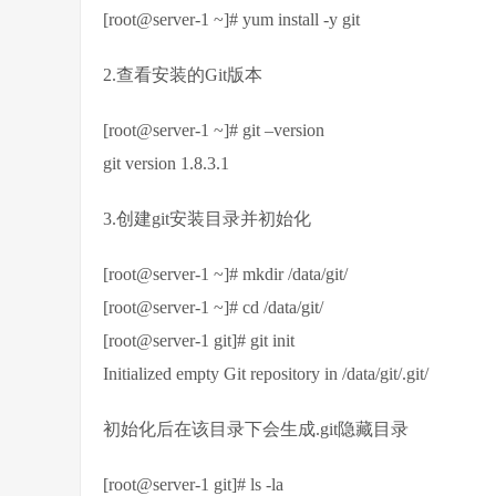
[root@server-1 ~]# yum install -y git
2.查看安装的Git版本
[root@server-1 ~]# git –version
git version 1.8.3.1
3.创建git安装目录并初始化
[root@server-1 ~]# mkdir /data/git/
[root@server-1 ~]# cd /data/git/
[root@server-1 git]# git init
Initialized empty Git repository in /data/git/.git/
初始化后在该目录下会生成.git隐藏目录
[root@server-1 git]# ls -la