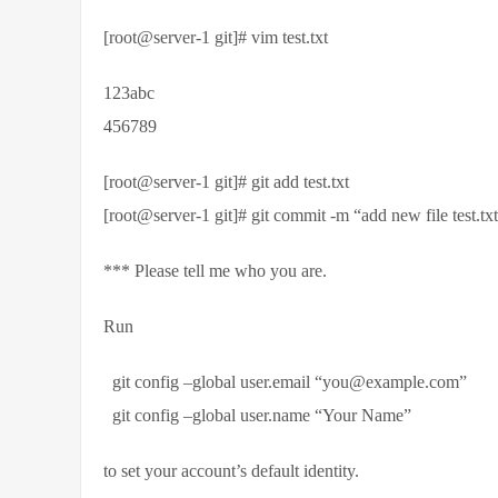
[root@server-1 git]# vim test.txt
123abc
456789
[root@server-1 git]# git add test.txt
[root@server-1 git]# git commit -m “add new file test.tx
*** Please tell me who you are.
Run
git config –global user.email “you@example.com”
git config –global user.name “Your Name”
to set your account’s default identity.