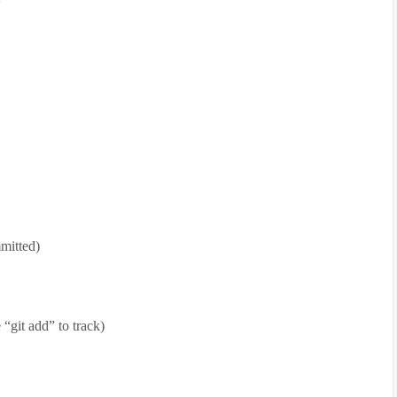
mitted)
“git add” to track)