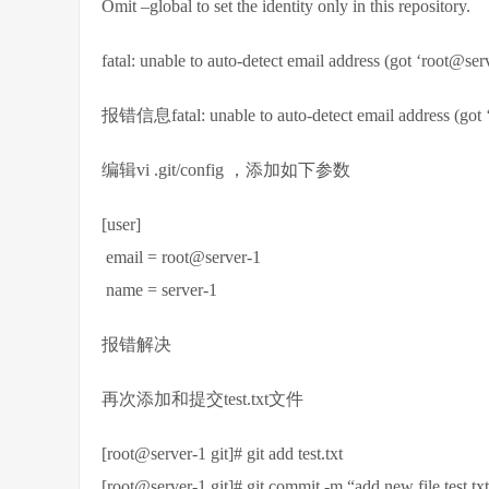
Omit –global to set the identity only in this repository.
fatal: unable to auto-detect email address (got ‘root@ser
报错信息fatal: unable to auto-detect email address (g
编辑vi .git/config ，添加如下参数
[user]
email = root@server-1
name = server-1
报错解决
再次添加和提交test.txt文件
[root@server-1 git]# git add test.txt
[root@server-1 git]# git commit -m “add new file test.tx