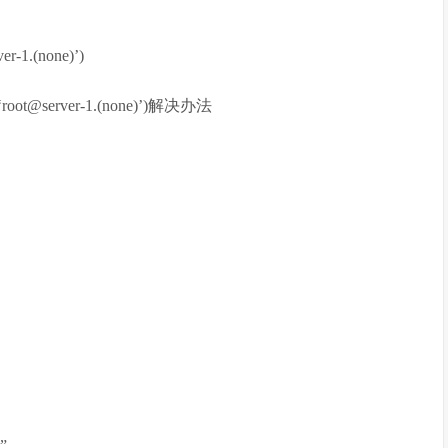
ver-1.(none)’)
ot ‘root@server-1.(none)’)解决办法
t”