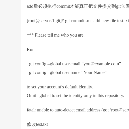
add后必须执行commit才能真正把文件提交到git仓
[root@server-1 git]# git commit -m “add new file test.tx
*** Please tell me who you are.
Run
git config –global user.email “you@example.com”
git config –global user.name “Your Name”
to set your account’s default identity.
Omit –global to set the identity only in this repository.
fatal: unable to auto-detect email address (got ‘root@ser
修改test.txt