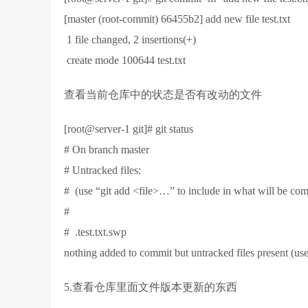
[master (root-commit) 66455b2] add new file test.txt
1 file changed, 2 insertions(+)
create mode 100644 test.txt
查看当前仓库中的状态是否有改动的文件
[root@server-1 git]# git status
# On branch master
# Untracked files:
# (use “git add <file>…” to include in what will be com
#
# .test.txt.swp
nothing added to commit but untracked files present (use 
5.查看仓库里面文件版本更新的东西