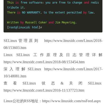
This
is
 free software
:
 you are free to change 
and
 redis
tribute it
.
There
is
 NO WARRANTY
,
 to the extent permitted 
by
 law
.
Written
by
Russell
Coker
and
Jim
Meyering
.
[
root@linuxidc html
]
# 
SELinux管理原则 https://www.linuxidc.com/Linux/2018-
08/153603.htm
Linux SELinux 工作原理及日志管理详解
https://www.linuxidc.com/Linux/2018-08/153454.htm
深入理解SELinux https://www.linuxidc.com/Linux/2017-
10/148081.htm
查看SELinux状态&关闭SELinux
https://www.linuxidc.com/Linux/2016-11/137723.htm
Linux公社的RSS地址：https://www.linuxidc.com/rssFeed.aspx