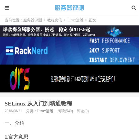
当前位置：
服务器评测
>
教程资讯
>
Linux运维
>
正文
SELinux 从入门到精通教程
2018-08-21
分类：
Linux运维
阅读(549)
评论(0)
一、介绍
1.官方意思