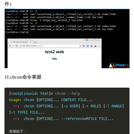
件）
11.chcon命令掌握
[
root@linuxidc html
]
# chcon --help
Usage
:
 chcon 
[
OPTION
]...
 CONTEXT FILE
...
or
:
  chcon 
[
OPTION
]...
[-
u USER
]
[-
r ROLE
]
[-
l RANGE
]
[-
t TYPE
]
 FILE
...
or
:
  chcon 
[
OPTION
]...
--
reference
=
RFILE FILE
...
选项如下：