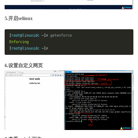
5.开启selinux
[
root@linuxidc 
~]
# getenforce
Enforcing
[
root@linuxidc 
~]
# 
6.设置自定义网页