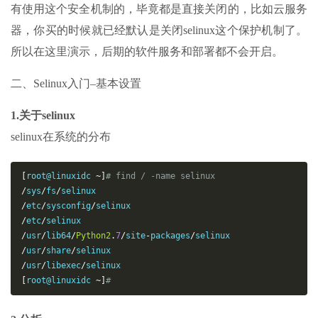
有使用这个安全机制的，毕竟都是直接关闭的，比如云服务
器，你买的时候就已经默认是关闭selinux这个保护机制了。
所以在这里演示，后期的软件服务和部署都不会开启。
二、Selinux入门–基本设置
1.关于selinux
selinux在系统的分布
[
root@linuxidc 
~]
# find / -name selinux
/
sys
/
fs
/
/
etc
/
sysconfig
/
/
etc
/
/
usr
/
lib64
/
Python2
.
7
/
site
-
packages
/
/
usr
/
share
/
/
usr
/
libexec
/
[
root@linuxidc 
~]
# 