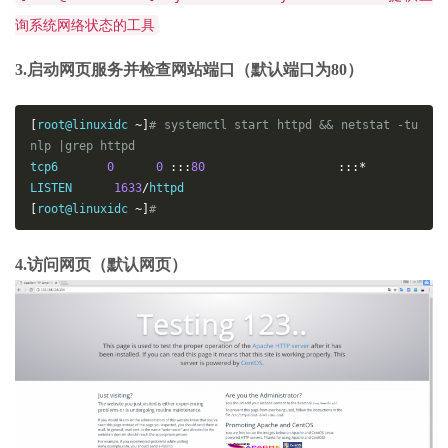
询系统网络状态的工具
3.启动网页服务并检查网站端口（默认端口为80）
[
root@linuxidc 
~]
# systemctl start httpd && netstat -tu
nlp |grep httpd
tcp6       
0
0
:
:
:
80
:
:
:*
LISTEN      
1633
/
[
root@linuxidc 
~]
# 
4.访问网页（默认网页）