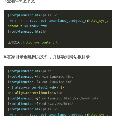
7.查看web上下文
[
root@linuxidc html
]
# 
ls
-Z
-
rw
-
r
--
r
--
.
root
root
unconfined_u
:
object_r
:
httpd_sys_c
ontent_t
:
s0
index
.
html
[
root@linuxidc html
]
# 
上下文为：
httpd_sys_content_t
8.在家目录创建网页文件，并移动到网站根目录
[
root@linuxidc html
]
# cd
[
root@linuxidc 
~]
# vim linuxidc.html
[
root@linuxidc 
~]
# cat linuxidc.html 
<
h1 align
=
center
>
test2 web
<
/h1>

<h2 align=center>linuxidc</
h2
>
[
root@linuxidc 
~]
# mv linuxidc.html /var/www/html/
[
root@linuxidc 
~]
# cd /var/www/html/
[
root@linuxidc html
]
# ls -Z
-
rw
-
r
--
r
--.
 root root unconfined_u
:
object_r
:
httpd_sys_c