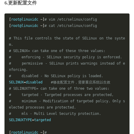
6.更新配置文件
[
root@linuxidc 
~]
# vim /etc/selinux/config 
[
root@linuxidc 
~]
# cat /etc/selinux/config 
# This file controls the state of SELinux on the syste
m.
# SELINUX= can take one of these three values:
#     enforcing - SELinux security policy is enforced.
#     permissive - SELinux prints warnings instead of e
nforcing.
#     disabled - No SELinux policy is loaded.
SELINUX
=
disabled    
#修改配置文件，需要重启系统以生效
# SELINUXTYPE= can take one of three two values:
#     targeted - Targeted processes are protected,
#     minimum - Modification of targeted policy. Only s
elected processes are protected. 
#     mls - Multi Level Security protection.
SELINUXTYPE
=
[
root@linuxidc 
~]
# 