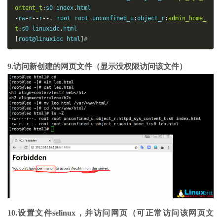
ontent_t
:
s0 index
.
-
rw
-
r
--
r
--.
 root root unconfined_u
:
object_r
:
admin_home_
t
:
s0 linuxidc
.
[
root@linuxidc html
]
# 
9.访问新创建的网页文件（显示没权限访问该文件）
10.设置文件selinux，并访问网页（可正常访问该网页文