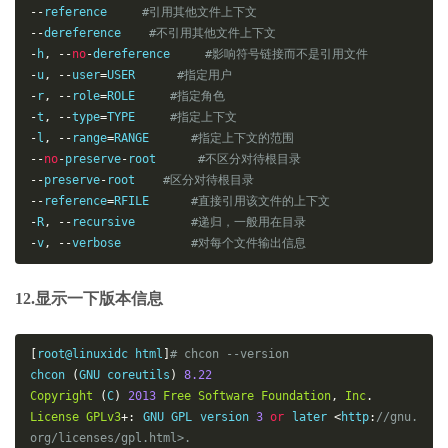
--
reference     
#引用其他文件上下文
--
dereference    
#不引用其他文件上下文    
-
h
,
--
no
-
dereference     
#影响符号链接而不是引用文件
-
u
,
--
user
=
USER      
#指定用户
-
r
,
--
role
=
ROLE     
#指定角色
-
t
,
--
type
=
TYPE     
#指定上下文
-
l
,
--
range
=
RANGE      
#指定上下文的范围
--
no
-
preserve
-
root      
#不区分对待根目录
--
preserve
-
root    
#区分对待根目录
--
reference
=
RFILE      
#直接引用该文件的上下文
-
R
,
--
recursive        
#递归，一般用在目录
-
v
,
--
verbose          
#对每个文件输出信息
12.显示一下版本信息
[
root@linuxidc html
]
# chcon --version
chcon 
(
GNU coreutils
)
8.22
Copyright
(
C
)
2013
Free
Software
Foundation
,
Inc
.
License
GPLv3
+:
 GNU GPL version 
3
or
 later 
<
http
:
//g
nu.
org/licenses/gpl.html>.