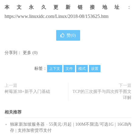
本文永久更新链接地址
：
https://www.linuxidc.com/Linux/2018-08/153625.htm
赞(
0
)
分享到：
更多
(
0
)
标签：
上下文
文件
模式
设置
上一篇
下一篇
树莓派3B+新手入门基础
TCP的三次握手与四次挥手图文
详解
相关推荐
独家新加坡服务器 · 55美元/月起 | 100M不限流/可选1G | 16GB内
存 | 支持加密货币支付