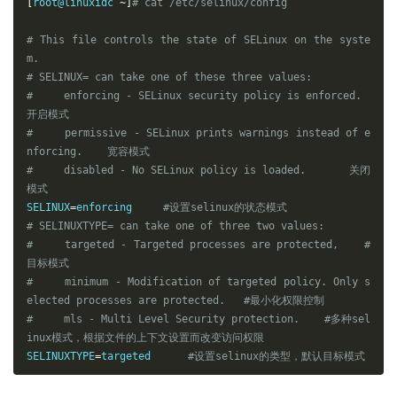
[
root@linuxidc 
~]
# cat /etc/selinux/config 
#
 This file controls the state of SELinux on the syste
m.
#
 SELINUX= can take one of these three values:
#
     enforcing - SELinux security policy is enforced.        
开启模式
#
     permissive - SELinux prints warnings instead of e
nforcing.    宽容模式
#
     disabled - No SELinux policy is loaded.       关闭
模式
SELINUX
=
enforcing     
#设置selinux的状态模式
#
 SELINUXTYPE= can take one of three two values:
#
     targeted - Targeted processes are protected,    
#
目标模式
#
     minimum - Modification of targeted policy. Only s
elected processes are protected.   
#最小化权限控制
#
     mls - Multi Level Security protection.    
#多种sel
inux模式，根据文件的上下文设置而改变访问权限
SELINUXTYPE
=
targeted      
#设置selinux的类型，默认目标模式