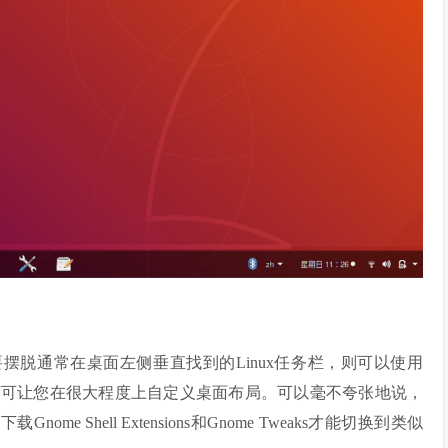
要摆脱通常在桌面左侧垂直找到的Linux任务栏，则可以使用
nsions实用程序可让您在很大程度上自定义桌面布局。可以毫不夸张地说，
ome Shell Extensions和Gnome Tweaks才能切换到类似