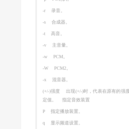
-r 录音。
-s 合成器。
-t 高音。
-v 主音量。
-w PCM。
-W PCM2。
-x 混音器。
(+/-)强度 出现(+/-)时，代表在原有
定值。 指定音效装置
P 指定播放装置。
q 显示频道设置。