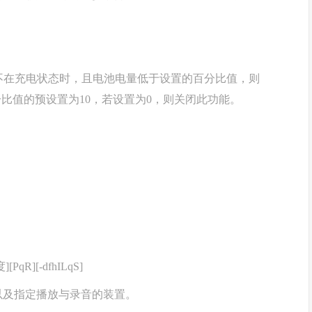
当电池不在充电状态时，且电池电量低于设置的百分比值，则
息。百分比值的预设置为10，若设置为0，则关闭此功能。
度][PqR][-dfhILqS]
以及指定播放与录音的装置。