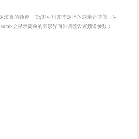
数，用来指定装置的频道；[PqR]可用来指定播放或录音装置；[-
数，aumix会显示简单的图形界面供调整设置频道参数：