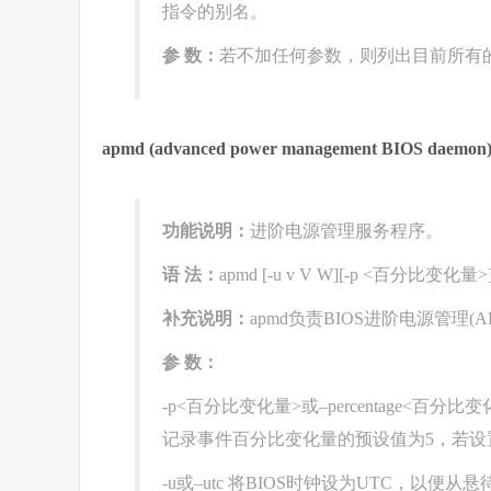
指令的别名。
参 数：
若不加任何参数，则列出目前所有
apmd (advanced power management BIOS daemon
功能说明：
进阶电源管理服务程序。
语 法：
apmd [-u v V W][-p <百分比变化量
补充说明：
apmd负责BIOS进阶电源管理
参 数：
-p<百分比变化量>或–percentage<
记录事件百分比变化量的预设值为5，若设
-u或–utc 将BIOS时钟设为UTC，以便从悬