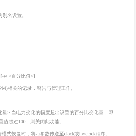
的别名设置。
)
>][-w <百分比值>]
(APM)相关的记录，警告与管理工作。
百分比变化量> 当电力变化的幅度超出设置的百分比变化量，即
置值超过100，则关闭此功能。
待模式恢复时，将-u参数传送至clock或hwclock程序。