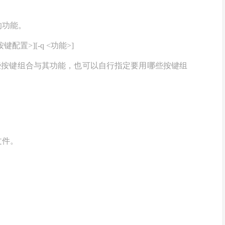
的功能。
 <按键配置>][-q <功能>]
哪些按键组合与其功能，也可以自行指定要用哪些按键组
文件。