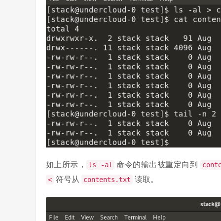
如上所示，
命令的输出被重定向到
ls -al
cont
符号从
读取。
<
contents.txt