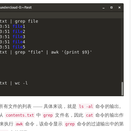
所有文件的列表 —— 具体来说，就是
命令的输出。
ls -al
字从
中
文件名，因此
命令的输出作
contents.txt
grep
cat
道来执行
命令，该命令显示
命令的过滤输出中的第
awk
grep