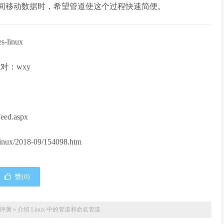
令之间移动数据时，希望管道使这个过程快速简便。
es-linux
 校对：wxy
ed.aspx
inux/2018-09/154098.htm
赞(
0
)
评测
»
介绍 Linux 中的管道和命名管道