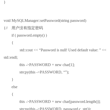
}
void MySQLManager::setPassword(string password)
{// 用户没有指定密码
if ( password.empty() )
{
std::cout << “Password is null! Used default value: ” <<
std::endl;
this ->PASSWORD = new char[1];
strcpy(this ->PASSWORD, “”);
}
else
{
this ->PASSWORD = new char[password.length()];
strcpy(this ->PASSWORD, password.c_str());