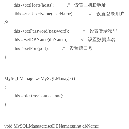
this ->setHosts(hosts); // 设置主机IP地址
this ->setUserName(userName); // 设置登录用户
名
this ->setPassword(password); // 设置登录密码
this ->setDBName(dbName); // 设置数据库名
this ->setPort(port); // 设置端口号
}
MySQLManager::~MySQLManager()
{
this ->destroyConnection();
}
void MySQLManager::setDBName(string dbName)