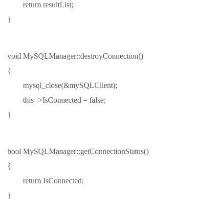
return resultList;
}
void MySQLManager::destroyConnection()
{
mysql_close(&mySQLClient);
this ->IsConnected = false;
}
bool MySQLManager::getConnectionStatus()
{
return IsConnected;
}