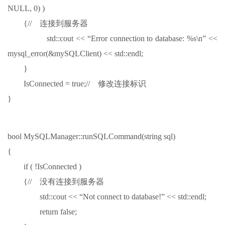
NULL, 0) )
{// 连接到服务器
std::cout << “Error connection to database: %s\n” <<
mysql_error(&mySQLClient) << std::endl;
}
IsConnected = true;// 修改连接标识
}
bool MySQLManager::runSQLCommand(string sql)
{
if ( !IsConnected )
{// 没有连接到服务器
std::cout << “Not connect to database!” << std::endl;
return false;