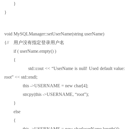
}
}
void MySQLManager::setUserName(string userName)
{// 用户没有指定登录用户名
if ( userName.empty() )
{
std::cout << “UserName is null! Used default value:
root” << std::endl;
this ->USERNAME = new char[4];
strcpy(this ->USERNAME, “root”);
}
else
{
this ->USERNAME = new char[userName.length()];