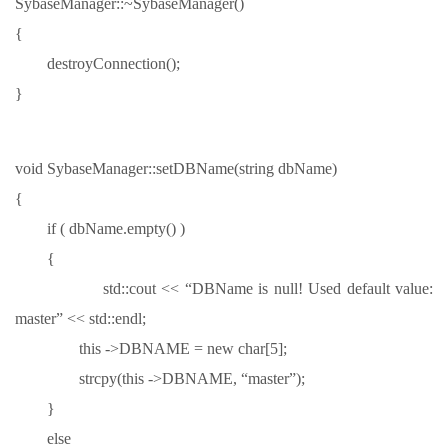
SybaseManager::~SybaseManager()
{
destroyConnection();
}
void SybaseManager::setDBName(string dbName)
{
if ( dbName.empty() )
{
std::cout << “DBName is null! Used default value:
master” << std::endl;
this ->DBNAME = new char[5];
strcpy(this ->DBNAME, “master”);
}
else