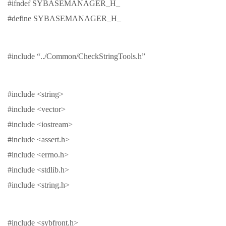
#ifndef SYBASEMANAGER_H_
#define SYBASEMANAGER_H_
#include “../Common/CheckStringTools.h”
#include <string>
#include <vector>
#include <iostream>
#include <assert.h>
#include <errno.h>
#include <stdlib.h>
#include <string.h>
#include <sybfront.h>