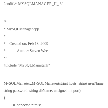
#endif /* MYSQLMANAGER_H_ */
/*
* MySQLManager.cpp
*
* Created on: Feb 18, 2009
* Author: Steven Wee
*/
#include “MySQLManager.h”
MySQLManager::MySQLManager(string hosts, string userName,
string password, string dbName, unsigned int port)
{
IsConnected = false;