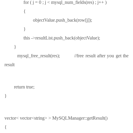
for ( j = 0 ; j < mysql_num_fields(res) ; j++ )
{
objectValue.push_back(row[j]);
}
this ->resultList.push_back(objectValue);
}
mysql_free_result(res); //free result after you get the
result
return true;
}
vector< vector<string> > MySQLManager::getResult()
{