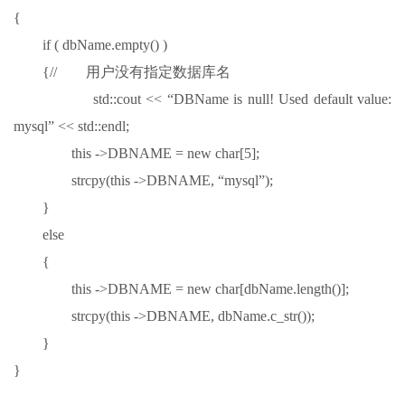
{
if ( dbName.empty() )
{// 用户没有指定数据库名
std::cout << “DBName is null! Used default value:
mysql” << std::endl;
this ->DBNAME = new char[5];
strcpy(this ->DBNAME, “mysql”);
}
else
{
this ->DBNAME = new char[dbName.length()];
strcpy(this ->DBNAME, dbName.c_str());
}
}