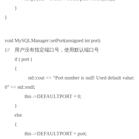
}
}
void MySQLManager::setPort(unsigned int port)
{// 用户没有指定端口号，使用默认端口号
if ( port )
{
std::cout << “Port number is null! Used default value:
0” << std::endl;
this ->DEFAULTPORT = 0;
}
else
{
this ->DEFAULTPORT = port;