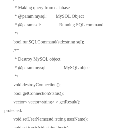
* Making query from database
* @param mysql: MySQL Object
* @param sql: Running SQL command
*/
bool runSQLCommand(std::string sql);
/**
* Destroy MySQL object
* @param mysql MySQL object
*/
void destroyConnection();
bool getConnectionStatus();
vector< vector<string> > getResult();
protected:
void setUserName(std::string userName);
void setHosts(std::string hosts);