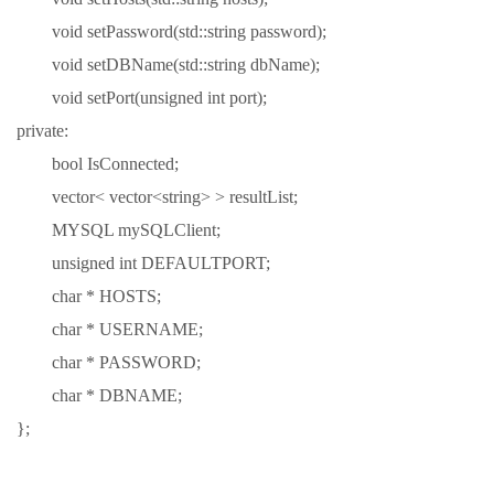
void setPassword(std::string password);
void setDBName(std::string dbName);
void setPort(unsigned int port);
private:
bool IsConnected;
vector< vector<string> > resultList;
MYSQL mySQLClient;
unsigned int DEFAULTPORT;
char * HOSTS;
char * USERNAME;
char * PASSWORD;
char * DBNAME;
};