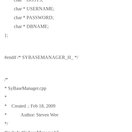
char * USERNAME;
char * PASSWORD;
char * DBNAME;
};
#endif /* SYBASEMANAGER_H_ */
/*
* SyBaseManager.cpp
*
* Created .: Feb 18, 2009
* Author: Steven Wee
*/