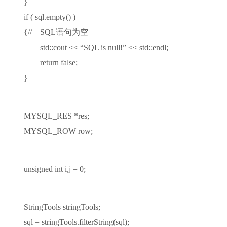
}
if ( sql.empty() )
{// SQL语句为空
std::cout << “SQL is null!” << std::endl;
return false;
}
MYSQL_RES *res;
MYSQL_ROW row;
unsigned int i,j = 0;
StringTools stringTools;
sql = stringTools.filterString(sql);