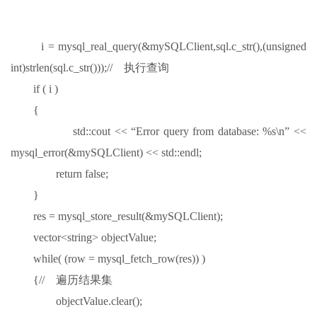
i = mysql_real_query(&mySQLClient,sql.c_str(),(unsigned
int)strlen(sql.c_str()));// 执行查询
if ( i )
{
std::cout << “Error query from database: %s\n” <<
mysql_error(&mySQLClient) << std::endl;
return false;
}
res = mysql_store_result(&mySQLClient);
vector<string> objectValue;
while( (row = mysql_fetch_row(res)) )
{// 遍历结果集
objectValue.clear();