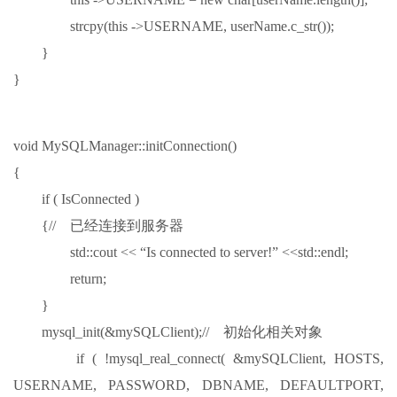
strcpy(this ->USERNAME, userName.c_str());
}
}
void MySQLManager::initConnection()
{
if ( IsConnected )
{// 已经连接到服务器
std::cout << “Is connected to server!” <<std::endl;
return;
}
mysql_init(&mySQLClient);// 初始化相关对象
if ( !mysql_real_connect( &mySQLClient, HOSTS,
USERNAME, PASSWORD, DBNAME, DEFAULTPORT,