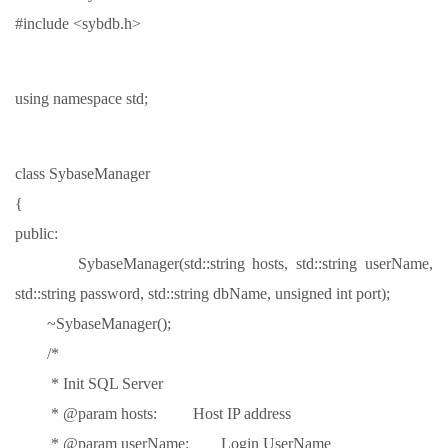
#include <sybdb.h>
using namespace std;
class SybaseManager
{
public:
SybaseManager(std::string hosts, std::string userName,
std::string password, std::string dbName, unsigned int port);
~SybaseManager();
/*
* Init SQL Server
* @param hosts: Host IP address
* @param userName: Login UserName