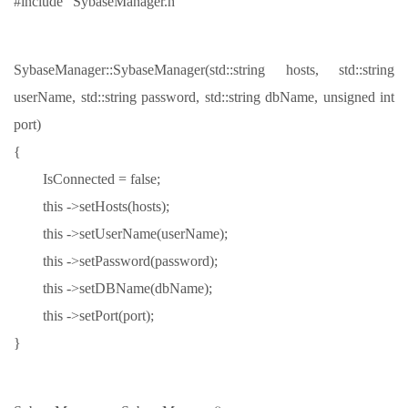
#include “SybaseManager.h”
SybaseManager::SybaseManager(std::string hosts, std::string
userName, std::string password, std::string dbName, unsigned int
port)
{
IsConnected = false;
this ->setHosts(hosts);
this ->setUserName(userName);
this ->setPassword(password);
this ->setDBName(dbName);
this ->setPort(port);
}