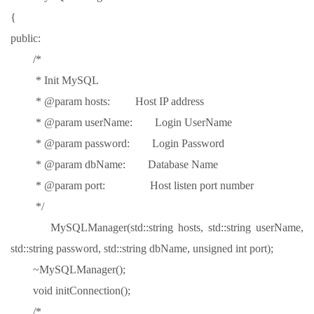
{
public:
/*
* Init MySQL
* @param hosts: Host IP address
* @param userName: Login UserName
* @param password: Login Password
* @param dbName: Database Name
* @param port: Host listen port number
*/
MySQLManager(std::string hosts, std::string userName,
std::string password, std::string dbName, unsigned int port);
~MySQLManager();
void initConnection();
/*