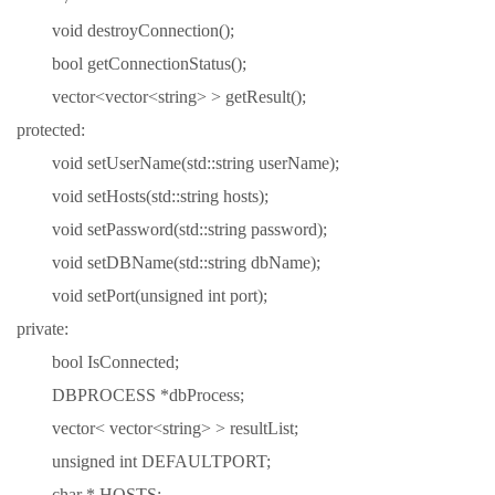
void destroyConnection();
bool getConnectionStatus();
vector<vector<string> > getResult();
protected:
void setUserName(std::string userName);
void setHosts(std::string hosts);
void setPassword(std::string password);
void setDBName(std::string dbName);
void setPort(unsigned int port);
private:
bool IsConnected;
DBPROCESS *dbProcess;
vector< vector<string> > resultList;
unsigned int DEFAULTPORT;
char * HOSTS;