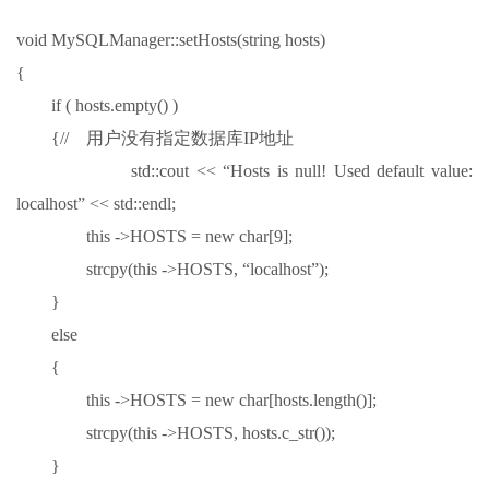
void MySQLManager::setHosts(string hosts)
{
if ( hosts.empty() )
{// 用户没有指定数据库IP地址
std::cout << “Hosts is null! Used default value:
localhost” << std::endl;
this ->HOSTS = new char[9];
strcpy(this ->HOSTS, “localhost”);
}
else
{
this ->HOSTS = new char[hosts.length()];
strcpy(this ->HOSTS, hosts.c_str());
}