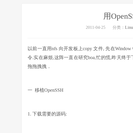
用Open
2011-04-25
分类：
Lin
以前一直用nfs 向开发板上copy 文件, 先在Windo
令.实在麻烦,这阵一直在研究boa,忙的慌,昨天终于下
拖拖拽拽．
一 移植OpenSSH
1. 下载需要的源码: