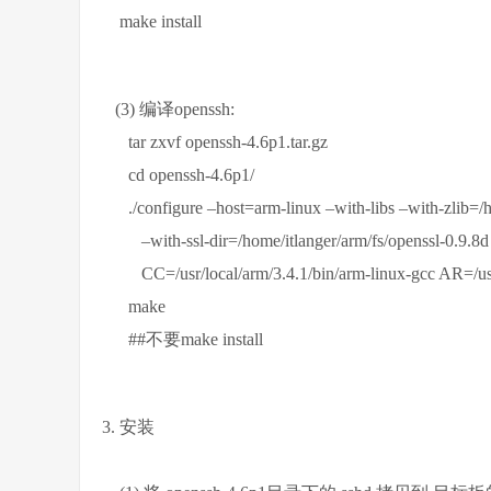
make install
(3) 编译openssh:
tar zxvf openssh-4.6p1.tar.gz
cd openssh-4.6p1/
./configure –host=arm-linux –with-libs –with-zlib=/ho
–with-ssl-dir=/home/itlanger/arm/fs/openssl-0.9.8d 
CC=/usr/local/arm/3.4.1/bin/arm-linux-gcc AR=/usr/l
make
##不要make install
3. 安装