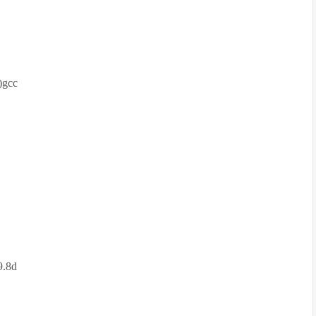
gcc
9.8d