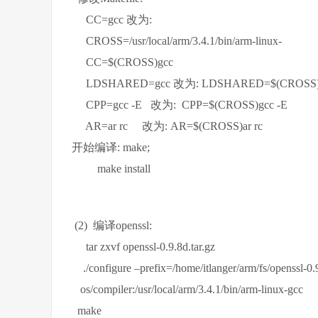
CC=gcc 改为:
CROSS=/usr/local/arm/3.4.1/bin/arm-linux-
CC=$(CROSS)gcc
LDSHARED=gcc 改为: LDSHARED=$(CROSS)
CPP=gcc -E 改为: CPP=$(CROSS)gcc -E
AR=ar rc 改为: AR=$(CROSS)ar rc
开始编译: make;
make install
(2) 编译openssl:
tar zxvf openssl-0.9.8d.tar.gz
./configure –prefix=/home/itlanger/arm/fs/openssl-0.
os/compiler:/usr/local/arm/3.4.1/bin/arm-linux-gcc
make