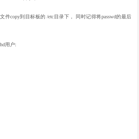
up 三个文件copy到目标板的 /etc目录下， 同时记得将passwd的最后
d用户: