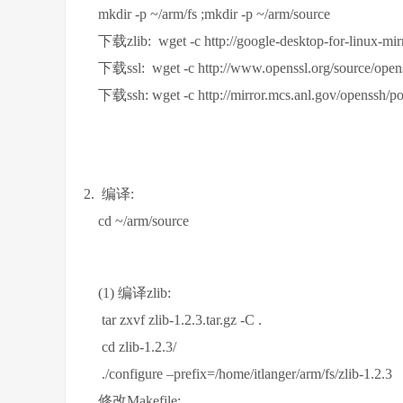
mkdir -p ~/arm/fs ;mkdir -p ~/arm/source
下载zlib: wget -c http://google-desktop-for-linux-mirror
下载ssl: wget -c http://www.openssl.org/source/openss
下载ssh: wget -c http://mirror.mcs.anl.gov/openssh/por
2. 编译:
cd ~/arm/source
(1) 编译zlib:
tar zxvf zlib-1.2.3.tar.gz -C .
cd zlib-1.2.3/
./configure –prefix=/home/itlanger/arm/fs/zlib-1.2.3
修改Makefile: