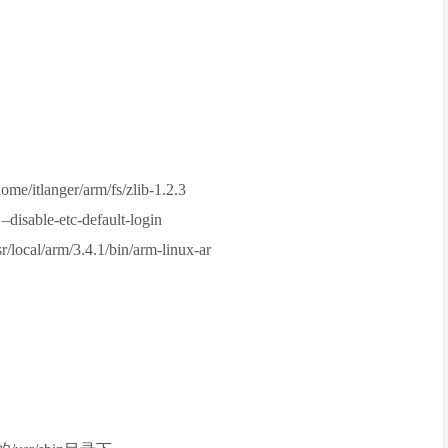
me/itlanger/arm/fs/zlib-1.2.3
–disable-etc-default-login
ocal/arm/3.4.1/bin/arm-linux-ar