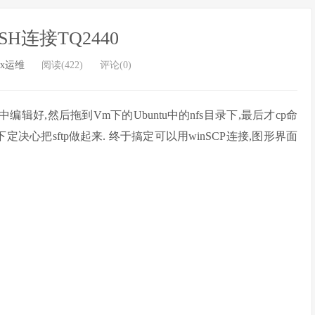
SSH连接TQ2440
ux运维
阅读(422)
评论(0)
w 中编辑好,然后拖到Vm下的Ubuntu中的nfs目录下,最后才cp命
定决心把sftp做起来. 终于搞定可以用winSCP连接,图形界面