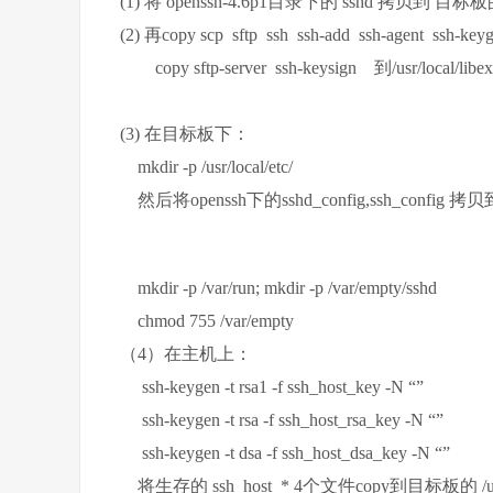
(1) 将 openssh-4.6p1目录下的 sshd 拷贝到 目标板的
(2) 再copy scp sftp ssh ssh-add ssh-agent ssh-
copy sftp-server ssh-keysign 到/usr/local/libex
(3) 在目标板下：
mkdir -p /usr/local/etc/
然后将openssh下的sshd_config,ssh_config
mkdir -p /var/run; mkdir -p /var/empty/sshd
chmod 755 /var/empty
（4）在主机上：
ssh-keygen -t rsa1 -f ssh_host_key -N “”
ssh-keygen -t rsa -f ssh_host_rsa_key -N “”
ssh-keygen -t dsa -f ssh_host_dsa_key -N “”
将生存的 ssh_host_* 4个文件copy到目标板的 /usr/