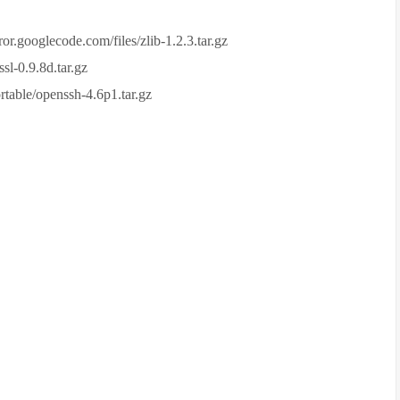
.googlecode.com/files/zlib-1.2.3.tar.gz
l-0.9.8d.tar.gz
table/openssh-4.6p1.tar.gz