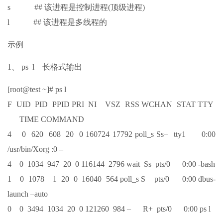
s ## 该进程是控制进程(顶级进程)
l ## 该进程是多线程的
示例
1、 ps l 长格式输出
[root@test ~]# ps l
F UID PID PPID PRI NI VSZ RSS WCHAN STAT TTY
TIME COMMAND
4 0 620 608 20 0 160724 17792 poll_s Ss+ tty1 0:00
/usr/bin/Xorg :0 –
4 0 1034 947 20 0 116144 2796 wait Ss pts/0 0:00 -bash
1 0 1078 1 20 0 16040 564 poll_s S pts/0 0:00 dbus-
launch –auto
0 0 3494 1034 20 0 121260 984 – R+ pts/0 0:00 ps l