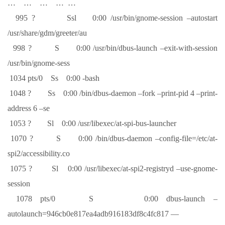
… … … … …
995 ? Ssl 0:00 /usr/bin/gnome-session –autostart
/usr/share/gdm/greeter/au
998 ? S 0:00 /usr/bin/dbus-launch –exit-with-session
/usr/bin/gnome-sess
1034 pts/0 Ss 0:00 -bash
1048 ? Ss 0:00 /bin/dbus-daemon –fork –print-pid 4 –print-
address 6 –se
1053 ? Sl 0:00 /usr/libexec/at-spi-bus-launcher
1070 ? S 0:00 /bin/dbus-daemon –config-file=/etc/at-
spi2/accessibility.co
1075 ? Sl 0:00 /usr/libexec/at-spi2-registryd –use-gnome-
session
1078 pts/0 S 0:00 dbus-launch –
autolaunch=946cb0e817ea4adb916183df8c4fc817 —