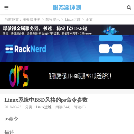
当前位置：
服务器评测
>
教程资讯
>
Linux运维
>
正文
Linux系统中BSD风格的ps命令参数
2018-09-23
分类：
Linux运维
阅读(544)
评论(0)
ps命令
描述