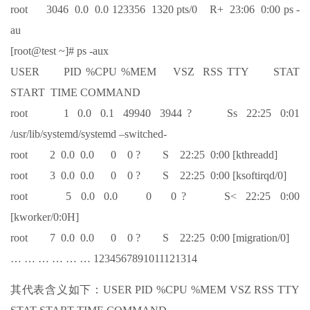
root 3046 0.0 0.0 123356 1320 pts/0 R+ 23:06 0:00 ps -
au
[root@test ~]# ps -aux
USER PID %CPU %MEM VSZ RSS TTY STAT
START TIME COMMAND
root 1 0.0 0.1 49940 3944 ? Ss 22:25 0:01
/usr/lib/systemd/systemd –switched-
root 2 0.0 0.0 0 0 ? S 22:25 0:00 [kthreadd]
root 3 0.0 0.0 0 0 ? S 22:25 0:00 [ksoftirqd/0]
root 5 0.0 0.0 0 0 ? S< 22:25 0:00
[kworker/0:0H]
root 7 0.0 0.0 0 0 ? S 22:25 0:00 [migration/0]
… … … … … … 1234567891011121314
其代表含义如下：USER PID %CPU %MEM VSZ RSS TTY