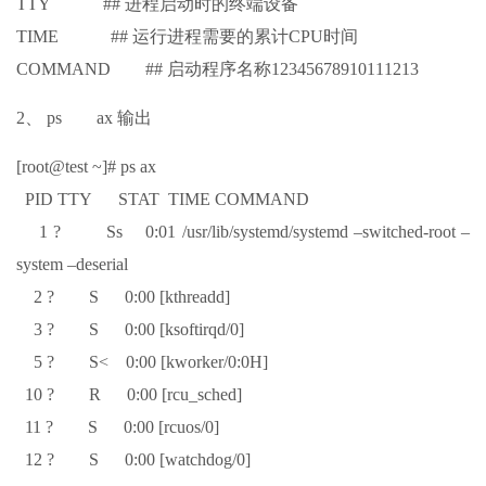
TTY ## 进程启动时的终端设备
TIME ## 运行进程需要的累计CPU时间
COMMAND ## 启动程序名称12345678910111213
2、 ps ax 输出
[root@test ~]# ps ax
PID TTY STAT TIME COMMAND
1 ? Ss 0:01 /usr/lib/systemd/systemd –switched-root –
system –deserial
2 ? S 0:00 [kthreadd]
3 ? S 0:00 [ksoftirqd/0]
5 ? S< 0:00 [kworker/0:0H]
10 ? R 0:00 [rcu_sched]
11 ? S 0:00 [rcuos/0]
12 ? S 0:00 [watchdog/0]