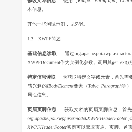
修改文本信息
使用（
Range
、
Paragraph
、
Chara
本信息。
其他一些测试示例，见
SVN
。
1.3 XWPF简述
基础信息读取
通过org.apache.poi.xwpf.ext
XWPFDocument作为实例化参数。调用其getText()方
特定信息读取
为获取特定文字或元素，首先需
感兴趣的
IBodyElement
要素（
Table, Paragraph
等）
属性信息。
页眉页脚信息
获取文档的页眉页脚信息，首
org.apache.poi.xwpf.usermodel.XWPFHeaderFooter
XWPFHeaderFooter
实例可以获取页眉、页脚、首