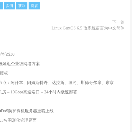
息
实例
获取
页眉
下一篇
Linux CentOS 6.5 改系统语言为中文简体
付仅$30
路，超低延迟企业级网络方案
l授权
六大节点：阿什本、阿姆斯特丹、达拉斯、纽约、斯德哥尔摩、东京
机房 – 10Gbps高速端口 – 24小时内极速部署
ix抗DDoS防护裸机服务器重磅上线
费UFW图形化管理界面