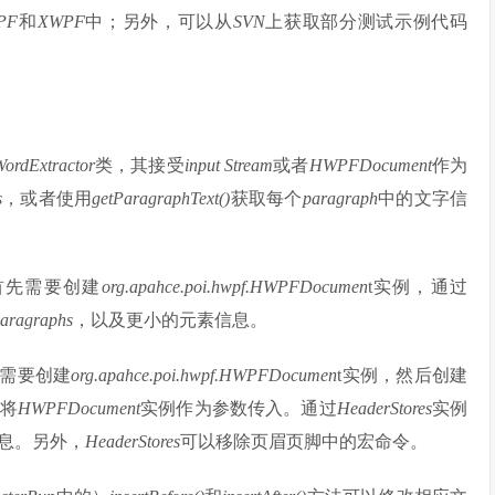
PF
和
XWPF
中；另外，可以从
SVN
上获取部分测试示例代码
WordExtractor
类，其接受
input Stream
或者
HWPFDocument
作为
s
，或者使用
getParagraphText()
获取每个
paragraph
中的文字信
首先需要创建
org.apahce.poi.hwpf.HWPFDocumen
t实例，通过
aragraphs
，以及更小的元素信息。
需要创建
org.apahce.poi.hwpf.HWPFDocumen
t实例，然后创建
将
HWPFDocument
实例作为参数传入。通过
HeaderStores
实例
息。另外，
HeaderStores
可以移除页眉页脚中的宏命令。