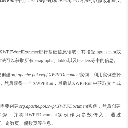
cterRun
中的）
insertBefore()
和
insertAfter()
方法可以修改相应文
ractor.XWPFWordExtractor进行基础信息读取，其接受input steam或
法可以获取所有paragraphs、tables以及headers等中的信息。
要创建
org.apache.poi.xwpf.XWPFDocument
实例，利用实例选择
，然后获得一个XWPFRun，最后从XWPFRun中获取文本或
先需要创建
org.apache.poi.xwpf.XWPFDocument
实例，然后创建
实例
，并将HWPFDocument实例作为参数传入。通过
页、奇数页、偶数页等信息。