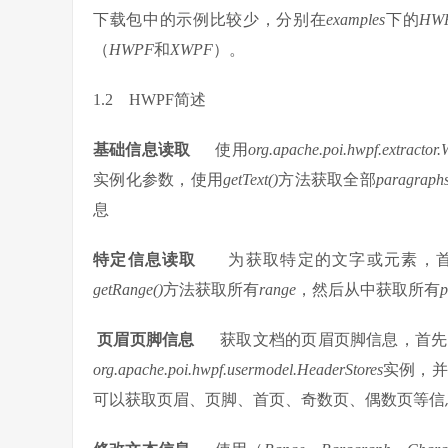
下载包中的示例比较少，分别在
examples
下的
HW
（
HWPF
和
XWPF
）。
1.2 HWPF简述
基础信息读取
使用
org.apache.poi.hwpf.extractor.
实例化参数，使用
getText()
方法获取全部
paragraph
息
特定信息读取
为获取特定的文字或元素，
getRange()
方法获取所有
range
，然后从中获取所有
p
页眉页脚信息
获取文档的页眉页脚信息，首先
org.apache.poi.hwpf.usermodel.HeaderStores
实例，并
可以获取页眉、页脚、首页、奇数页、偶数页等信