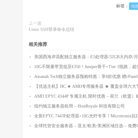
标签：
信
上一篇
Linux SSH登录命令总结
相关推荐
美国西海岸高配独立服务器：E5处理器/32GB大内存/月
10G不限量带宽低至€350！Juniper骨干+Tier 1线
Amanah Tech独立服务器预购特惠：享8折优惠 赠cPane
【优选主机】HC ★ AMD专用服务器 ★ 覆盖全球
AMD EPYC 4344P 专属主机 限时优惠 – 荷兰（欧盟）
纽约独立服务器租用 – HostRoyale 科技有限公司
全新EPYC 7443P处理器+10G光纤专享！Microtron
全球托管安全服务器 – 亚太/欧美/美洲区域任选 – 免