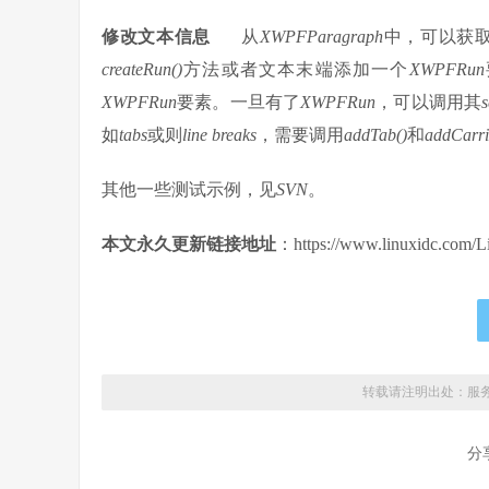
修改文本信息
从
XWPFParagraph
中，可以获
createRun()
方法或者文本末端添加一个
XWPFRun
XWPFRun
要素。一旦有了
XWPFRun
，可以调用其
s
如
tabs
或则
line breaks
，需要调用
addTab()
和
addCarri
其他一些测试示例，见
SVN
。
本文永久更新链接地址
：https://www.linuxidc.com/L
转载请注明出处：
服
分