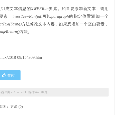
取组成文本信息的
XWPFRun
要素。如果要添加新文本，调用
要素，
insertNewRun(int)
可以
paragraph
的指定位置添加一个
etText(String)
方法修改文本内容，如果想增加一个空白要素，
ageReturn()
方法。
inux/2018-09/154309.htm
赞(
0
)
务器评测
»
Apache POI操作Word概览
享到：
更多
(
0
)