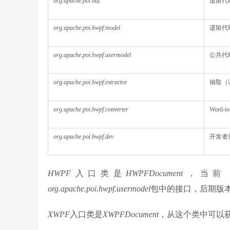
org.apache.poi.hdf
遗留代码
org.apache.poi.hwpf.model
遗留代码
org.apache.poi.hwpf.usermodel
公共代
org.apache.poi.hwpf.extractor
抽取（
org.apache.poi.hwpf.converter
Word-
org.apache.poi.hwpf.dev
开发者
HWPF
入口类是
HWPFDocument
，当前（
org.apache.poi.hwpf.usermodel
包中的接口，后期版
XWPF
入口类是
XWPFDocument
，从这个类中可以