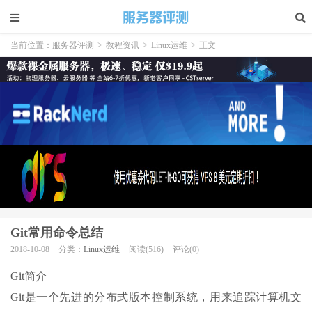
当前位置：
服务器评测
>
教程资讯
>
Linux运维
>
正文
Git常用命令总结
2018-10-08
分类：
Linux运维
阅读(516)
评论(0)
Git简介
Git是一个先进的分布式版本控制系统，用来追踪计算机文