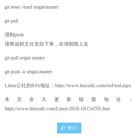
git reset –hard origin/master
git pull
强制push
现将远程主分支拉下来，在强制推上去
git pull origin master
git push -u origin master
Linux公社的RSS地址：https://www.linuxidc.com/rssFeed.aspx
本文永久更新链接地址：
https://www.linuxidc.com/Linux/2018-10/154705.htm
赞(
0
)