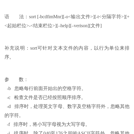
语 法：sort [-bcdfimMnr][-o<输出文件>][-t<分隔字符>][+
<起始栏位>-<结束栏位>][–help][–verison][文件]
补充说明：sort可针对文本文件的内容，以行为单位来排
序。
参 数：
-b 忽略每行前面开始出的空格字符。
-c 检查文件是否已经按照顺序排序。
-d 排序时，处理英文字母、数字及空格字符外，忽略其他
的字符。
-f 排序时，将小写字母视为大写字母。
-i 排序时，除了040至176之间的ASCII字符外，忽略其他