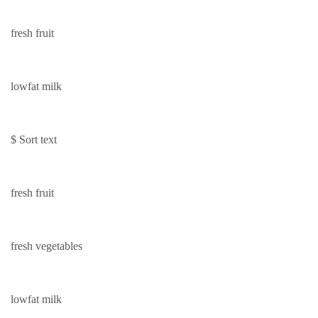
fresh fruit
lowfat milk
$ Sort text
fresh fruit
fresh vegetables
lowfat milk