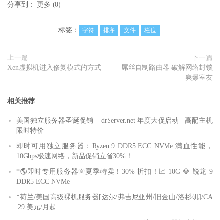
分享到：
更多
(
0
)
标签：
字符
排序
文件
栏位
上一篇
下一篇
Xen虚拟机进入修复模式的方式
屌丝自制路由器 破解网络封锁
爽爆室友
相关推荐
美国独立服务器圣诞促销 – drServer.net 年度大促启动 | 高配主机
限时特价
即时可用独立服务器：Ryzen 9 DDR5 ECC NVMe 满血性能，
10Gbps极速网络，新品促销立省30%！
*🌎即时专用服务器🌞夏季特卖！30% 折扣！📈 10G 💎 锐龙 9
DDR5 ECC NVMe
*荷兰/美国高级裸机服务器[达尔/弗吉尼亚州/旧金山/洛杉矶]/CA
|29 美元/月起