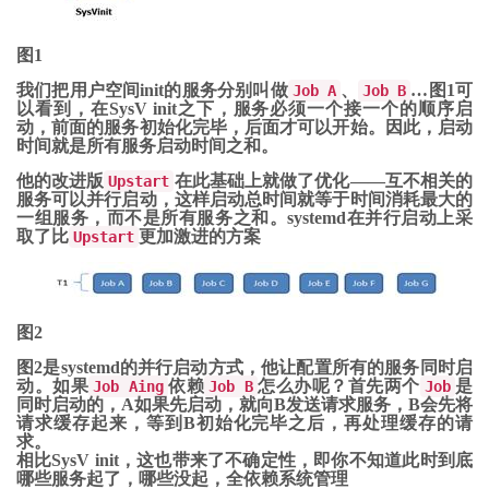
图1
我们把用户空间init的服务分别叫做
、
…图1可
Job A
Job B
以看到，在SysV init之下，服务必须一个接一个的顺序启
动，前面的服务初始化完毕，后面才可以开始。因此，启动
时间就是所有服务启动时间之和。
他的改进版
在此基础上就做了优化——互不相关的
Upstart
服务可以并行启动，这样启动总时间就等于时间消耗最大的
一组服务，而不是所有服务之和。systemd在并行启动上采
取了比
更加激进的方案
Upstart
图2
图2是systemd的并行启动方式，他让配置所有的服务同时启
动。如果
依赖
怎么办呢？首先两个
是
Job Aing
Job B
Job
同时启动的，A如果先启动，就向B发送请求服务，B会先将
请求缓存起来，等到B初始化完毕之后，再处理缓存的请
求。
相比SysV init，这也带来了不确定性，即你不知道此时到底
哪些服务起了，哪些没起，全依赖系统管理