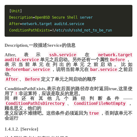
[
Unit
]
Description
=
OpenBSD
Secure
Shell
After
=
network
.
target auditd
.
ConditionPathExists
=!/
etc
/
ssh
/
sshd_not_to_be_run
Description,一段描述Service的信息
After,表示
ssh.service
在
network.target
auditd.service
单元之后启动。另外还有一个属性
Before
，
表示当前单元在列出的单元之前启动。比如
Before=bar.service
，说明当前单元在
bar.service
之前启
动。
After
、
Before
定义了单元之间启动的顺序
ConditionPathExists,表示在后面的路径存在时返回true,这里使
用了
!
非运算符，应该是取反的意思。
同样还有其他几个路径判断条件——
ConditionPathIsDirectory
、
ConditionFileNotEmpty
，
顾名思义，他们的
意义应该不难猜吧。这些条件必须返回为
true
，否则该单元不
会运行
1.4.1.2. [Service]