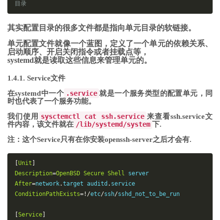
目录
其实配置目录的很多文件都是指向单元目录的软链接。
单元配置文件就像一个蓝图，定义了一个单元的依赖关系、
启动顺序、开启关闭指令或者挂载点等，
systemd就是读取这些信息来管理单元的。
1.4.1. Service文件
在systemd中一个
.service
就是一个服务类型的配置单元，同
时也代表了一个服务功能。
我们使用
sysctemctl cat ssh.service
来查看ssh.service文
件内容，该文件就在
/lib/systemd/system
下.
注：这个Service只有在你安装openssh-server之后才会有
.
[
Unit
]
Description
=
OpenBSD
Secure
Shell
After
=
network
.
target auditd
.
ConditionPathExists
=!/
etc
/
ssh
/
sshd_not_to_be_run

[
Service
]