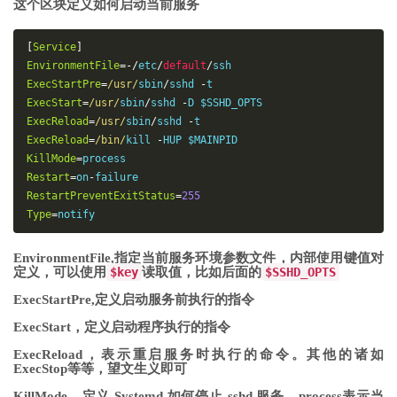
这个区块定义如何启动当前服务
[
Service
]
EnvironmentFile
=-/
etc
/
default
/
ExecStartPre
=
/usr/
sbin
/
sshd 
-
ExecStart
=
/usr/
sbin
/
sshd 
-
ExecReload
=
/usr/
sbin
/
sshd 
-
ExecReload
=
/bin/
kill 
-
KillMode
=
Restart
=
on
-
RestartPreventExitStatus
=
255
Type
=
notify
EnvironmentFile,指定当前服务环境参数文件，内部使用键值对
定义，可以使用
$key
读取值，比如后面的
$SSHD_OPTS
ExecStartPre,定义启动服务前执行的指令
ExecStart，定义启动程序执行的指令
ExecReload，表示重启服务时执行的命令。其他的诸如
ExecStop等等，望文生义即可
KillMode，定义 Systemd 如何停止 sshd 服务，process表示当