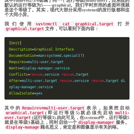
其中runlevel2/3/4都属于同一个运行等级(multi-user)，而系统的
默认的运行等级为5——graphical。我们平时所用的桌面环境就
是这个等级了。其实，现代大部分采用systemd的发行版都和这
个大同小异。
我们使用
systemctl cat graphical.target
打开
graphical.target
文件，可以看到下面内容：
[
Unit
]
Description
=
Graphical
Interface
Documentation
=
man
:
systemd
.
special
(
7
)
Requires
=
multi
-
user
.
Wants
=
display
-
manager
.
Conflicts
=
rescue
.
service 
rescue
.
After
=
multi
-
user
.
target 
rescue
.
service 
rescue
.
target di
splay
-
manager
.
AllowIsolate
=
yes
其中的
Requires=multi-user.target
表示，如果想启动
graphical.target
(即运行等级5)就必须先启动
multi-
user.target
(运行等级3).由此可见，在systemd中，运行等级5
就是在等级3基础上，同时启动一个
display-manager
服务。
display-manage
顾名思义，肯定是和图像显示有关的咯。