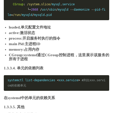
CGroup
:
/system.slice/
mysql
.
service

└─
2668
/
usr
/
sbin
/
mysqld 
--
daemonize 
--
pid
-
fi
le
=
/run/
mysqld
/
mysqld
.
pid
loaded,单元配置文件地址
active:激活状态
process:开启服务时执行的指令
main Pid:主进程ID
memory:占用内存
CGroup:systemd通过CGroup控制进程，这里展示该服务的
所有子进程
1.3.3.4. 单元的依赖列表
systemctl list
-
depandencies 
<
xxx
.
service
>
#列出xxx.servi
ce的依赖单元
在systemd中的单元的依赖关系
1.3.3.5. 其他