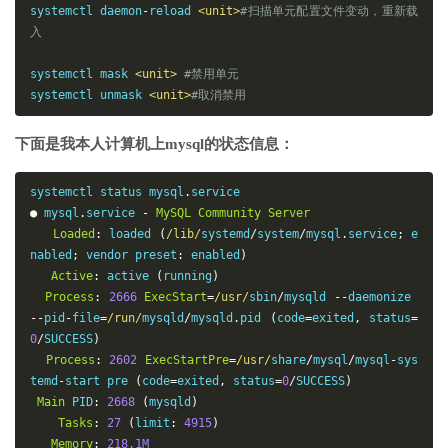
systemctl daemon
-
reload 
<unit>
#扫描单元配置文件变动，重新载
入
systemctl mask 
<unit>
#禁用单元
systemctl unmask 
<unit>
#取消禁用
下面是我本人计算机上mysql的状态信息：
systemctl status mysql
.
●
 mysql
.
service 
-
MySQL
Community
Server
Loaded
:
 loaded 
(
/lib/
systemd
/
system
/
mysql
.
service
;
 e
nabled
;
 vendor preset
:
 enabled
)
Active
:
 active 
(
running
)
Process
:
2666
ExecStart
=
/usr/
sbin
/
mysqld 
--
daemonize 
--
pid
-
file
=
/run/
mysqld
/
mysqld
.
pid 
(
code
=
exited
,
 status
=
0
/
SUCCESS
)
Process
:
2602
ExecStartPre
=
/usr/
share
/
mysql
/
mysql
-
sys
temd
-
start pre 
(
code
=
exited
,
 status
=
0
/
SUCCESS
)
Main
 PID
:
2668
(
mysqld
)
Tasks
:
27
(
limit
:
4915
)
Memory
:
218.1M