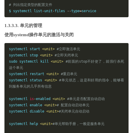
# 列出指定类型的配置文件
$ systemctl list
-
unit
-
files 
--
type
=
service
1.3.3.3. 单元的管理
使用systemd操作单元的激活与关闭
systemctl start 
<unit>
#立即激活单元
systemctl stop 
<unit>
#立即关闭单元
sudo systemctl 
kill
<unit>
#前面的stop不好使了，就强行杀死
这个单元
systemctl restart 
<unit>
#重启单元
systemctl status 
<unit>
#单元状态，这是和好用的指令，能够看
到服务单元的几乎所有信息
systemctl 
is
-
enabled 
<unit>
#单元是否配置自动启动
systemctl 
enable
<unit>
# 配置自动启动单元
systemctl 
disable
<unit>
#关闭单元自动启动
systemctl 
help
<unit>
#单元帮助手册，一般是服务单元