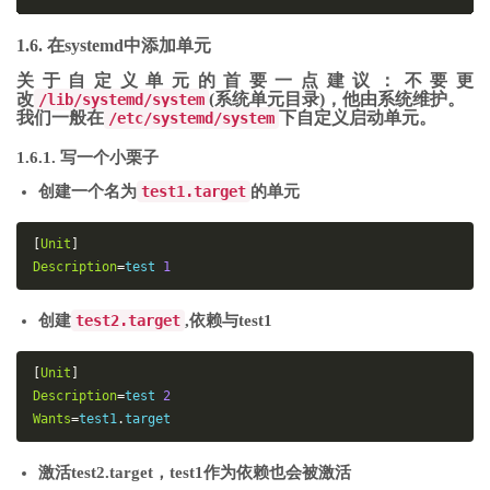
# 查看指定服务的日志
1.6. 在systemd中添加单元
$ sudo journalctl 
/
usr
/
lib
/
systemd
/
systemd

关于自定义单元的首要一点建议：不要更
改
# 查看指定进程的日志
(系统单元目录)，他由系统维护。
/lib/systemd/system
我们一般在
下自定义启动单元。
/etc/systemd/system
$ sudo journalctl _PID
=
1
1.6.1. 写一个小栗子
# 查看某个路径的脚本的日志
$ sudo journalctl 
/
usr
/
bin
/
bash

创建一个名为
test1.target
的单元
# 查看指定用户的日志
[
Unit
]
$ sudo journalctl _UID
=
33
--
since today

Description
=
test
1
# 查看某个 Unit 的日志
创建
test2.target
,依赖与test1
$ sudo journalctl 
-
u nginx
.
service

$ sudo journalctl 
-
u nginx
.
service 
--
since today

[
Unit
]
# 实时滚动显示某个 Unit 的最新日志
Description
=
test
2
$ sudo journalctl 
Wants
=
test1
.
target
-
u nginx
.
service 
-
f

# 合并显示多个 Unit 的日志
激活test2.target，test1作为依赖也会被激活
$ journalctl 
-
u nginx
.
service 
-
u php
-
fpm
.
service 
--
sinc