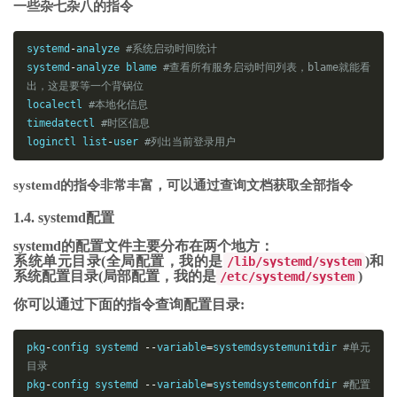
一些杂七杂八的指令
systemd
-
analyze 
#系统启动时间统计
systemd
-
analyze blame 
#查看所有服务启动时间列表，blame就能看
出，这是要等一个背锅位
localectl 
#本地化信息
timedatectl 
#时区信息
loginctl list
-
user 
#列出当前登录用户
systemd的指令非常丰富，可以通过查询文档获取全部指令
1.4. systemd配置
systemd的配置文件主要分布在两个地方：
系统单元目录(全局配置，我的是
)和
/lib/systemd/system
系统配置目录(局部配置，我的是
)
/etc/systemd/system
你可以通过下面的指令查询配置目录:
pkg
-
config systemd 
--
variable
=
systemdsystemunitdir 
#单元
目录
pkg
-
config systemd 
--
variable
=
systemdsystemconfdir 
#配置