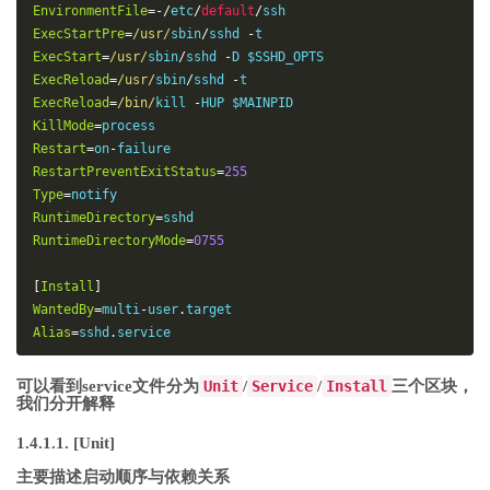
EnvironmentFile
=-/
etc
/
default
/
ExecStartPre
=
/usr/
sbin
/
sshd 
-
ExecStart
=
/usr/
sbin
/
sshd 
-
ExecReload
=
/usr/
sbin
/
sshd 
-
ExecReload
=
/bin/
kill 
-
KillMode
=
Restart
=
on
-
RestartPreventExitStatus
=
255
Type
=
RuntimeDirectory
=
RuntimeDirectoryMode
=
0755
[
Install
]
WantedBy
=
multi
-
user
.
Alias
=
sshd
.
service
可以看到service文件分为
Unit
/
Service
/
Install
三个区块，
我们分开解释
1.4.1.1. [Unit]
主要描述启动顺序与依赖关系