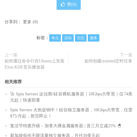
-
o json
-
pretty

赞(
0
)
# 显示日志占据的硬盘空间
分享到：
更多
(
0
)
$ sudo journalctl 
--
disk
-
usage

# 指定日志文件占据的最大空间
标签：
单元
启动
日志
服务
$ sudo journalctl 
--
vacuum
-
size
=
1G
上一篇
下一篇
# 指定日志文件保存多久
如何通过命令行在Ubuntu上安装
如何创建systemd定时任务
$ sudo journalctl 
--
vacuum
-
time
=
1years
Elisa KDE音乐播放器
相关推荐
🚀 Spin Servers 达拉斯/硅谷裸机服务器｜10Gbps大带宽｜仅74美
元起｜快速部署
Spin Servers 火热促销中！硅谷独立服务器，10Gbps大带宽，仅需
$75/月起，抢完即止！
复活节特惠升级 – 加拿大裸金属服务器 | 首三月立减25% 🐣
新加坡低价不限流量独立服务器，月付39美元起