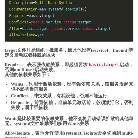
Description
=
Multi
-
User
System
Documentation
=
man
:
systemd
.
special
(
7
)
Requires
=
basic
.
Conflicts
=
rescue
.
service 
rescue
.
After
=
basic
.
target 
rescue
.
service 
rescue
.
AllowIsolate
=
yes
target文件只是组织一批服务，因此他没有[service]、[mount]等
定义启动或者挂载的区块
Requires，表示强依赖关系，即必须要求
basic.target
启动，
否则multi-user启动失败。
其他的依赖关系如下：
Wants，只用于激活依赖，没有强依赖关系，该服务没起来
也不影响当前服务
Conflicts，冲突关系，有我没他，否则不能运行
Requisite，前置依赖，当前单元激活前，必须激活它，否则
失败，属于强依赖
Wants是比较重要的依赖关系，他不会将启动错误扩散给其他单
元。systemd文档鼓励我们多用Wants关系
AllowIsolate，表示允许使用systemctl isolate命令切换到multi-