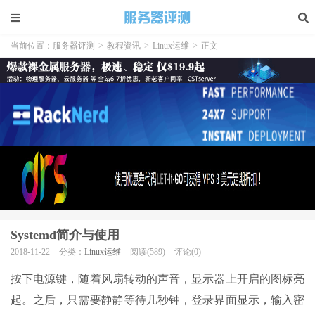
当前位置：
服务器评测
>
教程资讯
>
Linux运维
>
正文
Systemd简介与使用
2018-11-22
分类：
Linux运维
阅读(589)
评论(0)
按下电源键，随着风扇转动的声音，显示器上开启的图标亮
起。之后，只需要静静等待几秒钟，登录界面显示，输入密