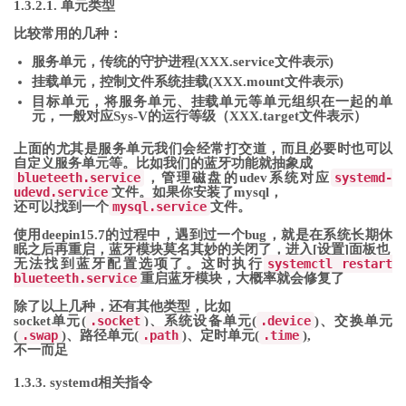
1.3.2.1. 单元类型
比较常用的几种：
服务单元，传统的守护进程(XXX.service文件表示)
挂载单元，控制文件系统挂载(XXX.mount文件表示)
目标单元，将服务单元、挂载单元等单元组织在一起的单
元，一般对应Sys-V的运行等级（XXX.target文件表示）
上面的尤其是服务单元我们会经常打交道，而且必要时也可以
自定义服务单元等。比如我们的蓝牙功能就抽象成
blueteeth.service
，管理磁盘的udev系统对应
systemd-
udevd.service
文件。如果你安装了mysql，
还可以找到一个
mysql.service
文件。
使用deepin15.7的过程中，遇到过一个bug，就是在系统长期休
眠之后再重启，蓝牙模块莫名其妙的关闭了，进入[设置]面板也
无法找到蓝牙配置选项了。这时执行
systemctl restart
blueteeth.service
重启蓝牙模块，大概率就会修复了
除了以上几种，还有其他类型，比如
socket单元(
.socket
)、系统设备单元(
.device
)、交换单元
(
.swap
)、路径单元(
.path
)、定时单元(
.time
),
不一而足
1.3.3. systemd相关指令