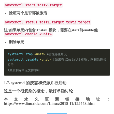
systemctl start test2.target
e today

验证两个是否都被激活
# 查看指定优先级（及其以上级别）的日志，共有8级
# 0: emerg
systemctl status test1.target test2.target
# 1: alert
注:如果单元内包含[Install]模块，需要在start前enable他
.
# 2: crit
systemctl enable <unit>
# 3: err
删除单元
# 4: warning
# 5: notice
# 6: info
systemctl stop 
<unit>
#首先停止单元
# 7: debug
systemctl 
disable
<unit>
#如果有[Install]模块，则删除连接
$ sudo journalctl 
-
p err 
-
b

符号
#最后删除单元文件即可
# 日志默认分页输出，--no-pager 改为正常的标准输出
$ sudo journalctl 
--
no
-
pager

1.7. systemd 的按需和资源并行启动
# 以 JSON 格式（单行）输出
这是一个很复杂的概念，最好单独讨论
$ sudo journalctl 
-
b 
-
u nginx
.
service 
-
o json

本文永久更新链接地址
：
https://www.linuxidc.com/Linux/2018-11/155443.htm
# 以 JSON 格式（多行）输出，可读性更好
$ sudo journalctl 
-
b 
-
u nginx
.
serviceqq
