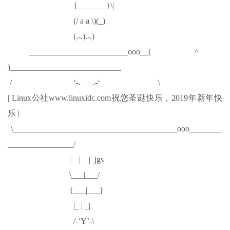
{_______}\|
(/ a a \)(_)
(.-.).-.)
________________________ooo__( ^
)___________________________
/ ‘-.___.-‘ \
| Linux公社www.linuxidc.com祝您圣诞快乐，2019年新年快
乐 |
\________________________________________ooo________
________________/
|_ | _| jgs
\___|___/
{___|___}
|_ | _|
/-‘Y’-\