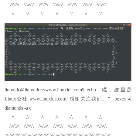
\/\\//\/ \/\\//\/ \/\\//\/ \/\\//\/ \/\\//\/ \/\\//\/ \/\\//\/
\/ \/ \/ \/ \/ \/ \/
linuxidc@linuxidc:~/www.linuxidc.com$ echo “嘿，这里是
Linux公社 www.linuxidc.com! 感谢关注我们。” | boxes -d
diamonds -a c
/\ /\ /\ /\ /\ /\ /\
/\//\\/\ /\//\\/\ /\//\\/\ /\//\\/\ /\//\\/\ /\//\\/\ /\//\\/\
/\//\\\///\\/\//\\\///\\/\//\\\///\\/\//\\\///\\/\//\\\///\\/\//\\\///\\/\//\\\///\\/\