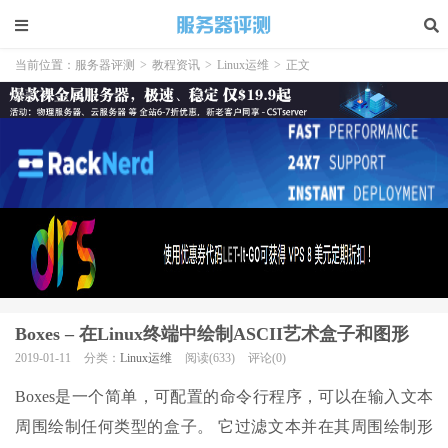
当前位置：
服务器评测
>
教程资讯
>
Linux运维
>
正文
Boxes – 在Linux终端中绘制ASCII艺术盒子和图形
2019-01-11
分类：
Linux运维
阅读(633)
评论(0)
Boxes是一个简单，可配置的命令行程序，可以在输入文本
周围绘制任何类型的盒子。 它过滤文本并在其周围绘制形