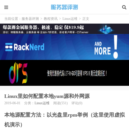
当前位置：
服务器评测
>
教程资讯
>
Linux运维
>
正文
Linux里如何配置本地yum源和外网源
2019-06-01
分类：
Linux运维
阅读(551)
评论(0)
本地源配置方法：以光盘里rpm举例（这里使用虚拟
机演示）