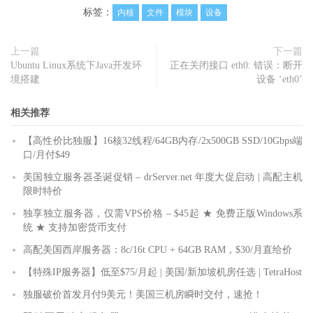
标签：
内核
文件
模块
设备
上一篇
下一篇
Ubuntu Linux系统下Java开发环
正在关闭接口 eth0: 错误：断开
境搭建
设备 ‘eth0’
相关推荐
【高性价比独服】16核32线程/64GB内存/2x500GB SSD/10Gbps端
口/月付$49
美国独立服务器圣诞促销 – drServer.net 年度大促启动 | 高配主机
限时特价
独享独立服务器，仅需VPS价格 – $45起 ★ 免费正版Windows系
统 ★ 支持加密货币支付
高配美国西岸服务器：8c/16t CPU + 64GB RAM，$30/月直给价
【特殊IP服务器】低至$75/月起 | 美国/新加坡机房任选 | TetraHost
独服破价首发月付9美元！美国三机房瞬时交付，速抢！