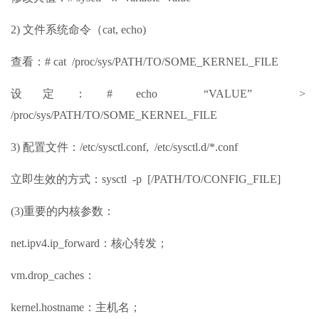
2) 文件系统命令（cat, echo)
查看：# cat /proc/sys/PATH/TO/SOME_KERNEL_FILE
设定：# echo “VALUE” >
/proc/sys/PATH/TO/SOME_KERNEL_FILE
3) 配置文件：/etc/sysctl.conf, /etc/sysctl.d/*.conf
立即生效的方式：sysctl -p [/PATH/TO/CONFIG_FILE]
(3)重要的内核参数：
net.ipv4.ip_forward：核心转发；
vm.drop_caches：
kernel.hostname：主机名；