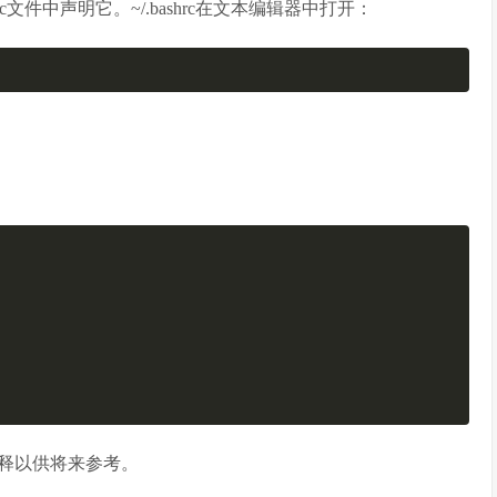
ashrc文件中声明它。~/.bashrc在文本编辑器中打开：
释以供将来参考。