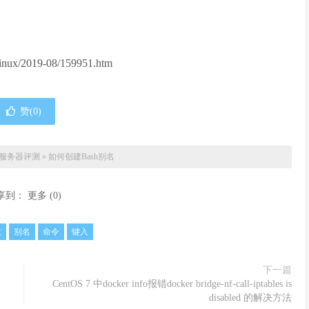
inux/2019-08/159951.htm
赞(
0
)
服务器评测
»
如何创建Bash别名
享到：
更多
(
0
)
数
别名
命令
键入
下一篇
CentOS 7 中docker info报错docker bridge-nf-call-iptables is
disabled 的解决方法