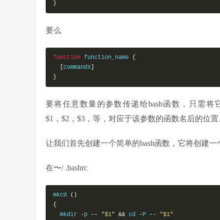
}
要么
function
 function_name 
{
[
commands
]
}
要将任意数量的参数传递给bash函数，只需
$1，$2，$3，等，对应于该参数的函数名后的位
让我们首先创建一个简单的bash函数，它将创建
在〜/ .bashrc
mkcd 
()
{
  mkdir 
-
p 
--
"$1"
&&
 cd 
-
P 
--
"$1"