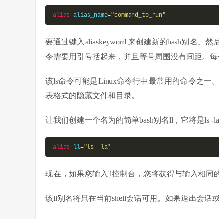
alias
 alias_name
=
"command_to_run"
要通过键入aliaskeyword 来创建新的bas
令需要用引号括起来，并且等号周围没有间距。每
该ls命令可能是Linux命令行中最常用的命令之
表格式的隐藏文件和目录。
让我们创建一个名为的简单bash别名ll，它将是l
alias
 ll
=
"ls -la"
现在，如果您输入ll控制台，您将获得与输入相同的输出
该ll别名将只在当前shell会话可用。如果退出