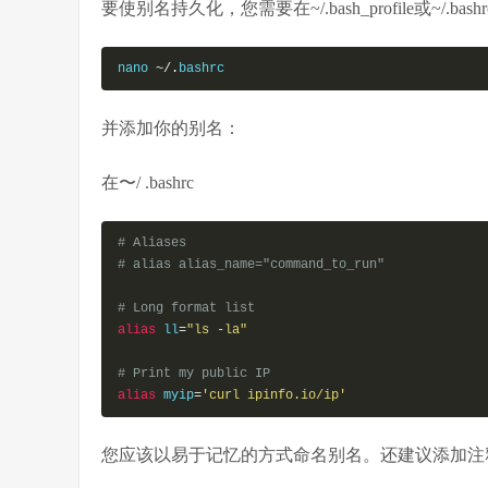
要使别名持久化，您需要在~/.bash_profile或~/.b
nano 
~/.
bashrc
并添加你的别名：
在〜/ .bashrc
# Aliases
# alias alias_name="command_to_run"
# Long format list
alias
 ll
=
"ls -la"
# Print my public IP
alias
 myip
=
'curl ipinfo.io/ip'
您应该以易于记忆的方式命名别名。还建议添加注