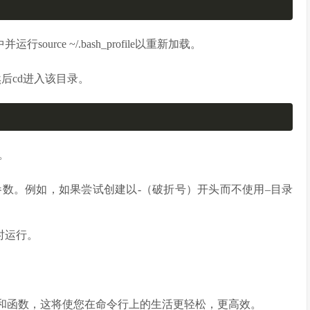
ource ~/.bash_profile以重新加载。
然后cd进入该目录。
。
参数。例如，如果尝试创建以-（破折号）开头而不使用–目录
时运行。
名和函数，这将使您在命令行上的生活更轻松，更高效。