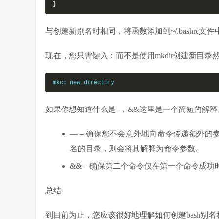
}
与创建新别名时相同，将函数添加到~/.bashrc文件中并运行s
现在，您只需键入：而不是使用mkdir创建新目录
mkcd new_directory
如果你想知道什么是–，&&这里是一个简短的解释
— – 确保您不会意外地向命令传递额外的
名的目录，则会将其解释为命令参数。
&& – 确保第二个命令仅在第一个命令成功
总结
到目前为止，您应该很好地理解如何创建bash别