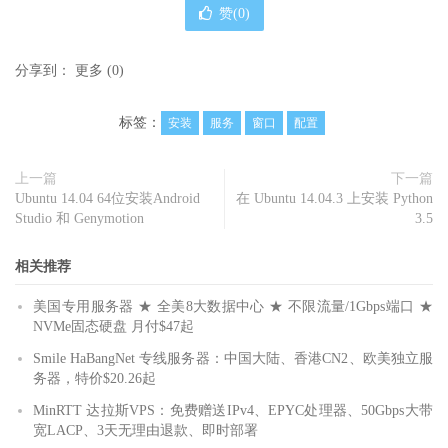
赞(
0
)
分享到：
更多
(
0
)
标签：
安装
服务
窗口
配置
上一篇
下一篇
Ubuntu 14.04 64位安装Android
在 Ubuntu 14.04.3 上安装 Python
Studio 和 Genymotion
3.5
相关推荐
美国专用服务器 ★ 全美8大数据中心 ★ 不限流量/1Gbps端口 ★
NVMe固态硬盘 月付$47起
Smile HaBangNet 专线服务器：中国大陆、香港CN2、欧美独立服
务器，特价$20.26起
MinRTT 达拉斯VPS：免费赠送IPv4、EPYC处理器、50Gbps大带
宽LACP、3天无理由退款、即时部署