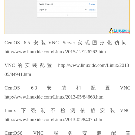
CentOS 6.5 安装VNC Server实现图形化访问
http://www.linuxidc.com/Linux/2015-12/126262.htm
VNC的安装配置 http://www.linuxidc.com/Linux/2013-
05/84941.htm
CentOS 6.3安装和配置VNC
http://www.linuxidc.com/Linux/2013-05/84668.htm
Linux下强制不检测依赖安装VNC
http://www.linuxidc.com/Linux/2013-05/84075.htm
CentOS6 VNC服务安装配置