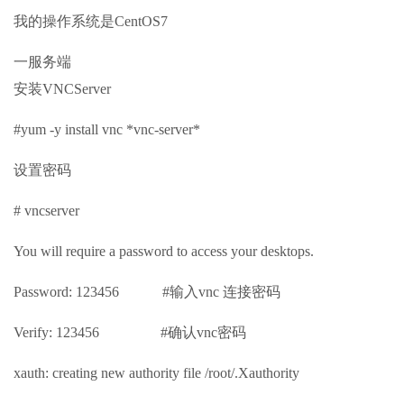
我的操作系统是CentOS7
一服务端
安装VNCServer
#yum -y install vnc *vnc-server*
设置密码
# vncserver
You will require a password to access your desktops.
Password: 123456 #输入vnc 连接密码
Verify: 123456 #确认vnc密码
xauth: creating new authority file /root/.Xauthority