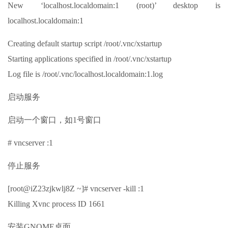
New ‘localhost.localdomain:1 (root)’ desktop is
localhost.localdomain:1
Creating default startup script /root/.vnc/xstartup
Starting applications specified in /root/.vnc/xstartup
Log file is /root/.vnc/localhost.localdomain:1.log
启动服务
启动一个窗口，如1号窗口
# vncserver :1
停止服务
[root@iZ23zjkwlj8Z ~]# vncserver -kill :1
Killing Xvnc process ID 1661
安装GNOME桌面