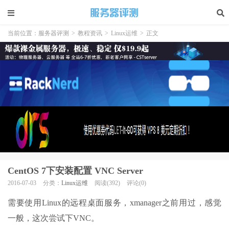
当前位置：
服务器评测
>
教程资讯
>
Linux运维
>
正文
CentOS 7下安装配置 VNC Server
2016-07-03
分类：
Linux运维
阅读(392)
评论(0)
需要使用Linux的远程桌面服务，xmanager之前用过，感觉
一般，这次尝试下VNC。