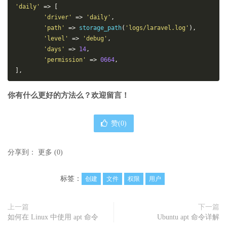
'daily'
=>
[
'driver'
=>
'daily'
,
'path'
=>
 storage_path
(
'logs/laravel.log'
),
'level'
=>
'debug'
,
'days'
=>
14
,
'permission'
=>
0664
,
],
你有什么更好的方法么？欢迎留言！
赞(
0
)
分享到：
更多
(
0
)
标签：
创建
文件
权限
用户
上一篇
下一篇
如何在 Linux 中使用 apt 命令
Ubuntu apt 命令详解