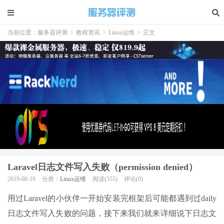
当前位置：
服务器评测
>
教程资讯
>
Linux运维
>
正文
Laravel日志文件写入失败（permission denied）
2019-08-19
分类：
Linux运维
阅读(555)
评论(0)
用过Laravel的小伙伴一开始安装完框架后可能都遇到过daily
日志文件写入失败的问题，接下来我们就来详细说下日志文