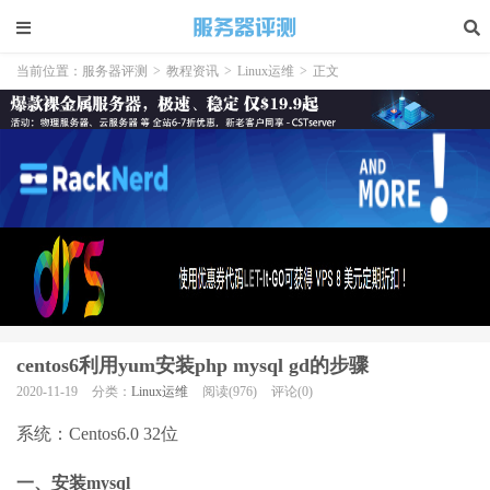
当前位置：
服务器评测
>
教程资讯
>
Linux运维
>
正文
centos6利用yum安装php mysql gd的步骤
2020-11-19
分类：
Linux运维
阅读(976)
评论(0)
系统：Centos6.0 32位
一、安装mysql