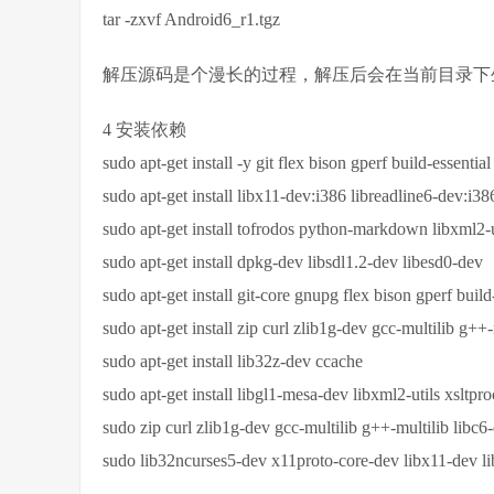
tar -zxvf Android6_r1.tgz
解压源码是个漫长的过程，解压后会在当前目录下生成
4 安装依赖
sudo apt-get install -y git flex bison gperf build-essentia
sudo apt-get install libx11-dev:i386 libreadline6-dev:i3
sudo apt-get install tofrodos python-markdown libxml2-u
sudo apt-get install dpkg-dev libsdl1.2-dev libesd0-dev
sudo apt-get install git-core gnupg flex bison gperf build
sudo apt-get install zip curl zlib1g-dev gcc-multilib g++-
sudo apt-get install lib32z-dev ccache
sudo apt-get install libgl1-mesa-dev libxml2-utils xsltpr
sudo zip curl zlib1g-dev gcc-multilib g++-multilib libc6
sudo lib32ncurses5-dev x11proto-core-dev libx11-dev l