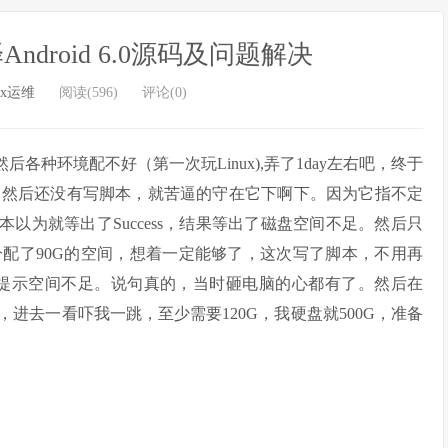
编译Android 6.0源码及问题解决
ux运维
阅读(596)
评论(0)
各种环境配不好（第一次玩Linux),弄了1day左右吧，终于
。然后还没有写脚本，就苦逼的守在它下啊下。因为它指不定
，本以为就等出了Success，结果等出了磁盘空间不足。然后只
u分配了90G的空间，想着一定能够了，这次写了脚本，不用再
又提示空间不足。说句真的，当时砸电脑的心都有了。然后在
下载指南，进去一看吓我一跳，至少需要120G，我硬盘就500G，准备