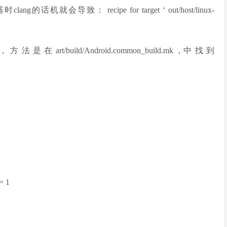
就会导致： recipe for target ‘ out/host/linux-
build/Android.common_build.mk ,中找到
= 1