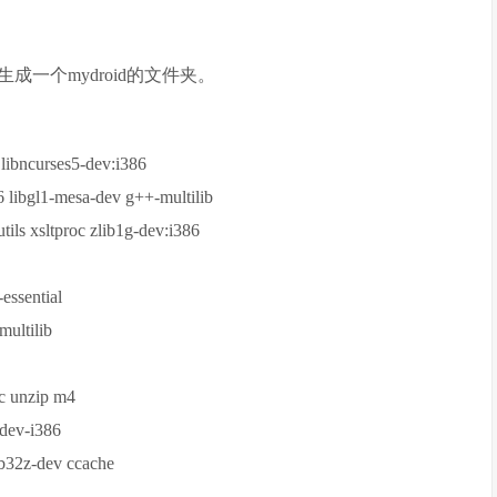
一个mydroid的文件夹。
l libncurses5-dev:i386
86 libgl1-mesa-dev g++-multilib
tils xsltproc zlib1g-dev:i386
-essential
multilib
oc unzip m4
-dev-i386
ib32z-dev ccache