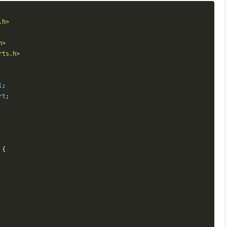
%d sage=%d\n"
,
 stu
.
sno
,
 stu
.
sname
.
c_str
(),
 stu
.
ssex
,
 stu
.
s
.h>
h>
rts.h>
l
;
rt
;
{