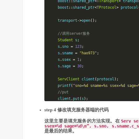
    boost
::
shared_ptr
<
TTransport
>
 transpo
    boost
::
shared_ptr
<
TProtocol
>
 protocol
    transport
->
open
();
//调用server服务
Student
 s
;
    s
.
sno 
=
123
;
    s
.
sname 
=
"hao973"
;
    s
.
ssex 
=
1
;
    s
.
sage 
=
30
;
ServClient
 client
(
protocol
);
    printf
(
"sno=%d sname=%s ssex=%d sage=
//put
    client
.
put
(
s
);
//icall scall
step 4 修改填充服务器端的代码
    std
::
string
 strname 
=
""
;
    client
.
scall
(
strname
,
 s
);
这里主要是填充服务的方法实现。在
Serv_se
    printf
(
"icall=%d, scall=%s\n"
,
 client
ssex=%d sage=%d\n”, s.sno, s.sname.c_s
是最后的结果。
//stcall
    client
.
stcall
(
stu
,
 s
);