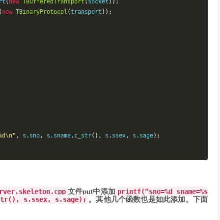
rt
(
new
TBufferedTransport
(
socket
));
(
new
TBinaryProtocol
(
transport
));
%d\n"
,
 s
.
sno
,
 s
.
sname
.
c_str
(),
 s
.
ssex
,
 s
.
sage
);
rver.skeleton.cpp
文件put中添加
printf(“sno=%d sname=%s
.
icall
(
s
),
 strname
.
c_str
());
tr(), s.ssex, s.sage);
。其他几个函数也是如此添加。下面