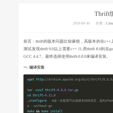
Thri
2019-09-30
分类：
Lin
前言：thrift的版本问题比较麻烦，高版本的在c+
测试发现thrift 9.0以上需要c++ 11,而thrift
GCC 4.4.7。最终选择使用thrift-0.8.0来编译安装。
一. 编译安装
wget http
:
//archive.apache.org/dist/thrift/0.8.0
tar 
-
zxvf thrift
-
0.8
.
0.tar
.
gz

cd thrift
-
0.11
.
0
./
configure   
#这一步配置可以选择支持的语言，如Python,c+
e --without-go
make 
&&
 make install 