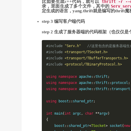
比如要生成c++代码，就可以
thrift -r --
录，里面生成了多个文件，其中的
Serv_ser
定生成的语言，yang.thrift就是编写的thrift
step 3 编写客户端代码
step 2 生成了服务器端的代码框架（也仅
#include
"Serv.h"
//这里包含的是服务器端
#include
<transport/TSocket.h>
#include
<transport/TBufferTransports.h>
#include
<protocol/TBinaryProtocol.h>
using
namespace
 apache
::
thrift
;
using
namespace
 apache
::
thrift
::
protocol
;
using
namespace
 apache
::
thrift
::
transport
using
 boost
::
shared_ptr
;
int
 main
(
int
 argc
,
char
**
argv
)
{
    boost
::
shared_ptr
<
TSocket
>
 socket
(
new