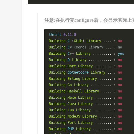
注意:在执行完configure后，会显示实
thrift 
0.11
.
0
Building
 C 
(
GLib
)
Library
....
:
no
Building
 C
# (Mono) Library ... : no
Building
 C
++
Library
.........
:
Building
 D 
Library
...........
:
no
Building
Dart
Library
........
:
no
Building
 dotnetcore 
Library
..
:
no
Building
Erlang
Library
......
:
no
Building
Go
Library
..........
:
no
Building
Haskell
Library
.....
:
no
Building
Haxe
Library
........
:
no
Building
Java
Library
........
:
no
Building
Lua
Library
.........
:
no
Building
NodeJS
Library
......
:
no
Building
Perl
Library
........
:
no
Building
 PHP 
Library
.........
:
no