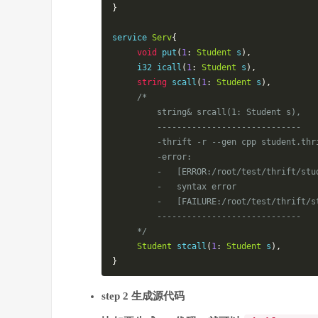
}
service 
Serv
{
void
 put
(
1
:
Student
 s
),
     i32 icall
(
1
:
Student
 s
),
string
 scall
(
1
:
Student
 s
),
/*

         string& srcall(1: Student s),

         -----------------------------

         -thrift -r --gen cpp student.thrift

         -error:

         -   [ERROR:/root/test/thrift/student.thrift:12] (last token was '&')

         -   syntax error

         -   [FAILURE:/root/test/thrift/student.thrift:12] Parser error during include pass.

         -----------------------------

     */
Student
 stcall
(
1
:
Student
 s
),
}
step 2 生成源代码