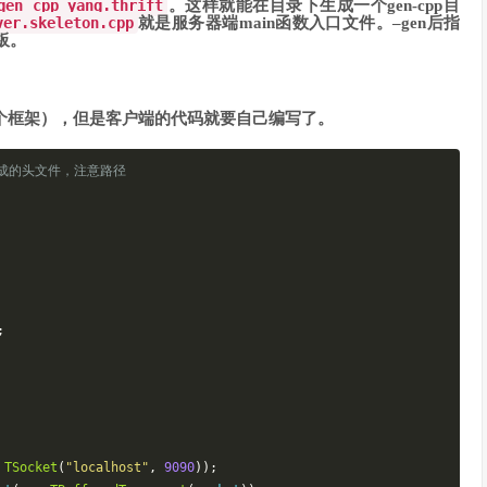
gen cpp yang.thrift
。这样就能在目录下生成一个gen-cpp目
ver.skeleton.cpp
就是服务器端main函数入口文件。–gen后指
魔板。
仅是个框架），但是客户端的代码就要自己编写了。
生成的头文件，注意路径
;
TSocket
(
"localhost"
,
9090
));