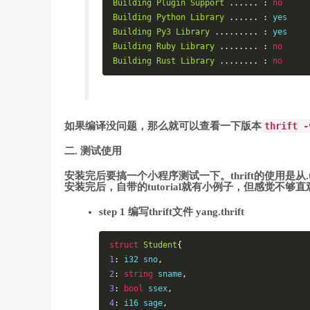
Building
Plugin
Support
......
:
no
Building
Python
Library
......
:
Building
Py3
Library
.........
:
Building
Ruby
Library
........
:
no
Building
Rust
Library
........
:
no
如果编译没问题，那么就可以查看一下版本
thrift -
二. 测试使用
安装完后要搞一个小程序测试一下。thrift的使用是从.t
安装完后，自带的tutorial就有小例子，但感觉不够直
step 1 编写thrift文件 yang.thrift
struct
Student
{
1
:
 i32 sno
,
2
:
string
 sname
,
3
:
bool
 ssex
,
4
:
 i16 sage
,