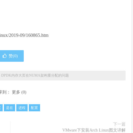
inux/2019-09/160865.htm
赞(
0
)
»
DPDK内存大页在NUMA架构重分配的问题
享到：
更多
(
0
)
配
是在
进程
配置
下一篇
VMware下安装Arch Linux图文详解