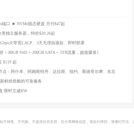
端口 ★ NVMe固态硬盘 月付$47起
、欧美独立服务器，特价$20.26起
、50Gbps大带宽LACP、3天无理由退款、即时部署
 80GB SSD + 200GB SATA + 5TB流量，超值爆发》
 $119 起
六大节点：阿什本、阿姆斯特丹、达拉斯、纽约、斯德哥尔摩、东京
如新鲜烘焙般的可靠服务
 限时立减$50
站不销售、不代购、不提供任何支持，仅分享网络信息，请自行辨别，请遵纪守法、