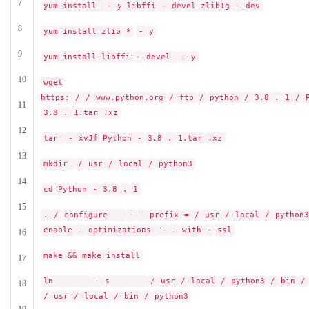
7
yum install
-
y libffi
-
devel zlib1g
-
dev
8
yum install zlib
*
-
y
9
yum install libffi
-
devel
-
y
10
wget
https:
/
/
www.python.org
/
ftp
/
python
/
3.8
.
1
/
11
3.8
.
1.tar
.xz
12
tar
-
xvJf Python
-
3.8
.
1.tar
.xz
13
mkdir
/
usr
/
local
/
python3
14
cd Python
-
3.8
.
1
15
.
/
configure
-
-
prefix
=
/
usr
/
local
/
pyth
enable
-
optimizations
-
-
with
-
ssl
16
make && make install
17
ln
-
s
/
usr
/
local
/
python3
/
bin
/
18
/
usr
/
local
/
bin
/
python3
19