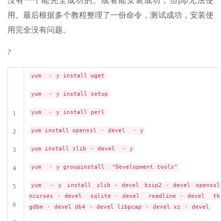
没有一个能完全成功的。或者能安装成功，但pip无法使
用。最后根据多个教程整理了一份命令，测试成功，安装使
用完全没有问题。
?
yum
-
y install wget
yum
-
y install setup
yum
-
y install perl
1
yum install openssl
-
devel
-
y
2
yum install zlib
-
devel
-
y
3
yum
-
y groupinstall
"Development tools"
4
yum
-
y install zlib
-
devel bzip2
-
devel openssl
5
ncurses
-
devel sqlite
-
devel readline
-
devel tk
6
gdbm
-
devel db4
-
devel libpcap
-
devel xz
-
devel