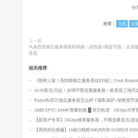
分
标签：
主机
位
上一篇
马来西亚独立服务器限时特惠：高性能+稳定可靠，企业
首选
相关推荐
《新鲜上架！高性能独立服务器仅$39起｜Fresh Roaste
14.99美元/月起！全球不限流量服务器：欧美亚三地可选/最
PacketRa芬兰独立服务器怎么样？隐私保护+加密货币支付
AMD EPYC 4344P 限量特惠 █ 荷兰机房 · 10Gbps大带
【新用户专享】10Gbps独享服务器，不限流量首月2折起
【高性价比独服】16核32线程/64GB内存/2x500GB SSD/