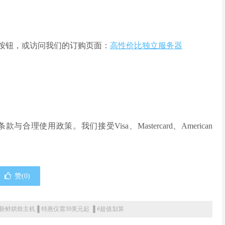
”按钮，或访问我们的订购页面：
高性价比独立服务器
使用政策。我们接受Visa、Mastercard、American
赞(
0
)
新鲜烘焙主机▐ 特惠仅需39美元起 ▐ #超值划算