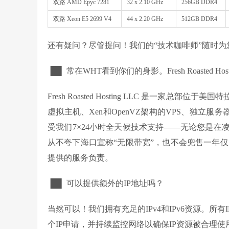
双路 AMD Epyc 7281
32 x 2.10 GHz
256GB DDR4
双路 Xeon E5 2699 V4
44 x 2.20 GHz
512GB DDR4
还有疑问？尽管提问！我们的“技术咖啡师”随时为
▐█▌ 常在WHT看到你们的身影。Fresh Roasted 
Fresh Roasted Hosting LLC 是一家总
虚拟主机、Xen和OpenVZ架构的VPS、独立
受我们7×24小时全天候技术支持——无论您是在
从不夸下海口宣称“无限带宽”，也不会兜售一年仅
提供的服务负责。
▐█▌ 可以提供额外的IP地址吗？
当然可以！我们拥有充足的IPv4和IPv6资源。所
个IP申请，并持续监控网络以确保IP资源被合理