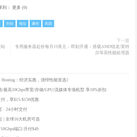
享到：
更多
(
0
)
置
到你
地址
廉价
美国
下一篇
建站
专用服务器起价每月19美元 – 即刻开通 – 搭载AMD锐龙/英特
尔等高性能处理器
d Hosting：经济实惠，强悍性能首选》
高10Gbps带宽/存储/GPU/流媒体专项机型 享10%折扣
，享$15-$150优惠
宽 · 24小时交付
 | 全球16大机房可选
10Gbps端口/月付$49