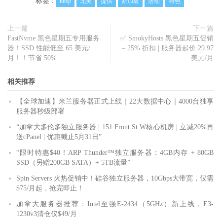
标签：
nbsp
北美
提供
新加坡
活动
特色
上一篇
下一篇
FastNvme 黑色星期五专用服务
✅ SmokyHosts 黑色星期五促销
器！SSD 性能低至 65 美元/
– 25% 折扣 | 服务器起价 29.97
月！！节省 50%
美元/月
相关推荐
【全球加速】米兰服务器正式上线｜22大数据中心｜4000台独享
服务器秒级部署
“加拿大多伦多独立服务器 | 151 Front St W核心机房 | 立减20%再
送cPanel | 优惠截止5月31日”
“限时特惠$40！ARP Thunder™独立服务器：4GB内存 + 80GB
SSD（另赠200GB SATA）+ 5TB流量”
Spin Servers 火热促销中！硅谷独立服务器，10Gbps大带宽，仅需
$75/月起，抢完即止！
加拿大服务器推荐：Intel至强E-2434（5GHz）新上线，E3-
1230v3清仓仅$49/月