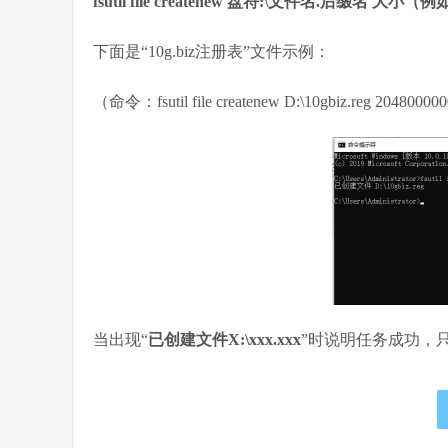
fsutil file createnew 盘符:\文件名.后缀名 大
下面是“10g.biz注册表”文件示例：
（命令：fsutil file createnew D:\10gbiz.reg 2048000
当出现“
已创建文件X:\xxx.xxx
”时说明任务成功，