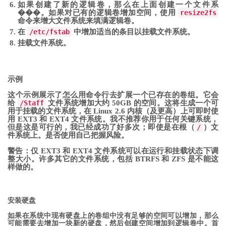
如果创建了新的逻辑卷，那么在上面创建一个文件系
���。如果对已有的逻辑卷增加空间，使用
resize2fs
命令来增大文件系统来填满逻辑卷。
在
/etc/fstab
中增加适当的条目以挂载文件系统。
挂载文件系统。
示例
这个示例展示了怎么用命令行去扩展一个已存在的卷组。它会
给
/Staff
文件系统增加大约 50GB 的空间。这将生成一个可
用于挂载的文件系统，在 Linux 2.6 内核（及更高）上可即时使
用 EXT3 和 EXT4 文件系统。我不推荐你用于任何关键系统，
但是这是可行的，我已经成功了好多次；即使是在根（
/
）文
件系统上。是否使用自己把握风险。
警告：仅 EXT3 和 EXT4 文件系统可以在运行和挂载状态下调
整大小。许多其它的文件系统，包括 BTRFS 和 ZFS 是不能这
样做的。
安装硬盘
如果在系统中现有硬盘上的卷组中没有足够的空间可以增加，那么
可能需要去增加一块新的硬盘，然后创建空间增加到逻辑卷中。首