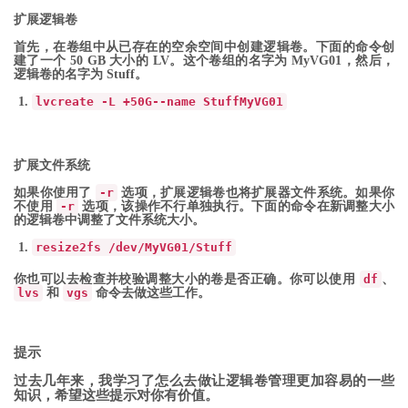
扩展逻辑卷
首先，在卷组中从已存在的空余空间中创建逻辑卷。下面的命令创
建了一个 50 GB 大小的 LV。这个卷组的名字为 MyVG01，然后，
逻辑卷的名字为 Stuff。
lvcreate
-
L
+
50G
--
name
Stuff
MyVG01
扩展文件系统
如果你使用了
-r
选项，扩展逻辑卷也将扩展器文件系统。如果你
不使用
-r
选项，该操作不行单独执行。下面的命令在新调整大小
的逻辑卷中调整了文件系统大小。
resize2fs
/
dev
/
MyVG01
/
Stuff
你也可以去检查并校验调整大小的卷是否正确。你可以使用
df
、
lvs
和
vgs
命令去做这些工作。
提示
过去几年来，我学习了怎么去做让逻辑卷管理更加容易的一些
知识，希望这些提示对你有价值。