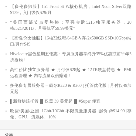
【多伦多独服】151 Front St W核心机房，Intel Xeon Silver双路
$129，入门级仅$29/月
“美国西部节点受热捧：至强金牌5215独享服务器，20
核/32G/20TB，月费低至59.99美元”
【高性价比独服】16核32线程/64GB内存/2x500GB SSD/10Gbps端
口/月付$49
Hivelocity黑色星期五钜惠：专属服务器享终身35%优惠或前半年5
折抢购！
高性价比独立服务器 ★ 月付仅$28起 ★ 12TB硬盘特惠 ★ IPMI
远程管理 ★ 内存流量双倍赠送！
多伦多专属服务器 – 戴尔R220 & R260 | 托管优化版 | 月付仅49加
元起
▌新鲜烘焙托管▐▌仅需 39 美元起▐▌#Super 便宜
欧盟/美国/亚洲 |1Gbit/10Gbit 不限流量服务器 |起价 @$14.99 |存
储、GPU、流媒体、10%
分类