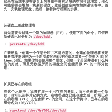
如果在系统中现有硬盘上的卷组中没有足够的空间可以增加，那么
可能需要去增加一块新的硬盘，然后创建空间增加到逻辑卷中。首
先，安装物理硬盘，然后，接着执行后面的步骤。
从硬盘上创建物理卷
首先需要去创建一个新的物理卷（PV）。使用下面的命令，它假设
新硬盘已经分配为
/dev/hdd
。
pvcreate
/
dev
/
hdd
在新硬盘上创建一个任意分区并不是必需的。创建的物理卷将被逻
辑卷管理器识别为一个新安装的未处理的磁盘或者一个类型为 83 的
Linux 分区。如果你想去使用整个硬盘，创建一个分区并没有什么特
别的好处，而且元数据所用的磁盘空间也能用做 PV 的一部分使
用。
扩展已存在的卷组
在这个示例中，我将扩展一个已存在的卷组，而不是创建一个新
的；你可以选择其它的方式。在物理磁盘已经创建之后，扩展已存
在的卷组（VG）去包含新 PV 的空间。在这个示例中，已存在的卷
组命名为：MyVG01。
vgextend
/
dev
/
MyVG01
/
dev
/
hdd