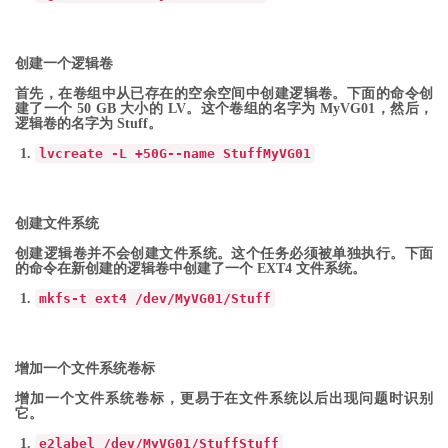
创建一个逻辑卷
首先，在卷组中从已存在的空余空间中创建逻辑卷。下面的命令创
建了一个 50 GB 大小的 LV。这个卷组的名字为 MyVG01，然后，
逻辑卷的名字为 Stuff。
lvcreate
-
L
+
50G
--
name
Stuff
MyVG01
创建文件系统
创建逻辑卷并不会创建文件系统。这个任务必须被单独执行。下面
的命令在新创建的逻辑卷中创建了一个 EXT4 文件系统。
mkfs
-
t ext4
/
dev
/
MyVG01
/
Stuff
增加一个文件系统卷标
增加一个文件系统卷标，更易于在文件系统以后出现问题时识别
它。
e2label
/
dev
/
MyVG01
/
Stuff
Stuff