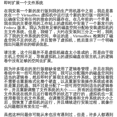
即时扩展一个文件系统
在我安装一个新的发行版到我的生产用机器中之前，我总是喜
欢在一个 VirtualBox 虚拟机中运行这个新的发行版一段时间，
以确保它没有任何的致命的问题存在。在几年前的一个早晨，
我在我的主要使用的工作站上的虚拟机中安装了一个新发行的
Fedora 版本。我认为我有足够的磁盘空间分配给安装虚拟机的
主文件系统。但是，我错了，大约在安装到三分之一时，我耗
尽了我的文件系统的空间。幸运的是，VirtualBox 检测到了磁
盘空间不足的状态，并且暂停了虚拟机，然后显示了一个明确
指出问题所在的错误信息。
请注意，这个问题并不是虚拟机磁盘太小造成的，而是由于宿
主机上空间不足，导致虚拟机上的虚拟磁盘在宿主机上的逻辑
卷中没有足够的空间去扩展。
因为许多现在的发行版都缺省使用了逻辑卷管理，并且在我的
卷组中有一些可用的空余空间，我可以分配额外的磁盘空间到
适当的逻辑卷，然后即时扩展宿主机的文件系统。这意味着我
不需要去重新格式化整个硬盘，以及重新安装操作系统或者甚
至是重启机器。我不过是分配了一些可用空间到适当的逻辑卷
中，并且重新调整了文件系统的大小 —— 所有的这些操作都在
文件系统在线并且运行着程序的状态下进行的，虚拟机也一直
使用着宿主机文件系统。在调整完逻辑卷和文件系统的大小之
后，我恢复了虚拟机的运行，并且继续进行安装过程，就像什
么问题都没有发生过一样。
虽然这种问题你可能从来也没有遇到过，但是，许多人都遇到