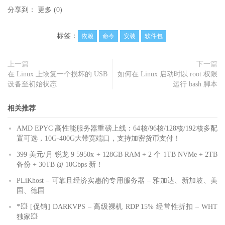
分享到：
更多
(
0
)
标签：
依赖
命令
安装
软件包
上一篇
下一篇
在 Linux 上恢复一个损坏的 USB
如何在 Linux 启动时以 root 权限
设备至初始状态
运行 bash 脚本
相关推荐
AMD EPYC 高性能服务器重磅上线：64核/96核/128核/192核多配
置可选，10G-400G大带宽端口，支持加密货币支付！
399 美元/月 锐龙 9 5950x + 128GB RAM + 2 个 1TB NVMe + 2TB
备份 + 30TB @ 10Gbps 新！
PLiKhost – 可靠且经济实惠的专用服务器 – 雅加达、新加坡、美
国、德国
*💥 [促销] DARKVPS – 高级裸机 RDP 15% 经常性折扣 – WHT
独家💥