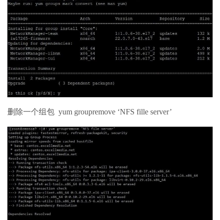
删除一个组包 yum groupremove ‘NFS fille server’