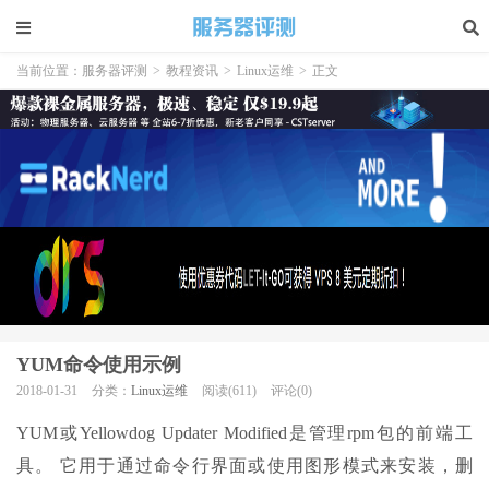
当前位置：
服务器评测
>
教程资讯
>
Linux运维
>
正文
YUM命令使用示例
2018-01-31
分类：
Linux运维
阅读(611)
评论(0)
YUM或Yellowdog Updater Modified是管理rpm包的前端工
具。 它用于通过命令行界面或使用图形模式来安装，删