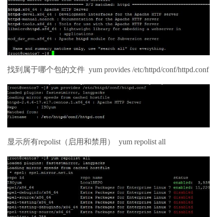
找到属于哪个包的文件 yum provides /etc/httpd/conf/httpd.conf
显示所有repolist（启用和禁用） yum repolist all