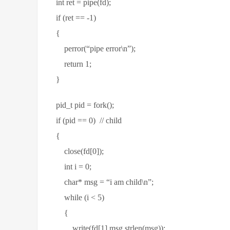
int ret = pipe(fd);
if (ret == -1)
{
perror(“pipe error\n”);
return 1;
}
pid_t pid = fork();
if (pid == 0) // child
{
close(fd[0]);
int i = 0;
char* msg = “i am child\n”;
while (i < 5)
{
write(fd[1],msg,strlen(msg));