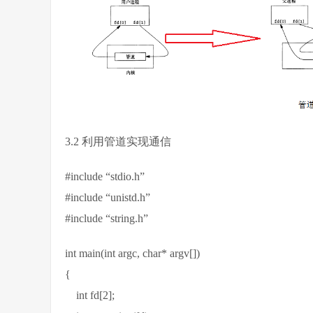
3.2 利用管道实现通信
#include “stdio.h”
#include “unistd.h”
#include “string.h”
int main(int argc, char* argv[])
{
int fd[2];