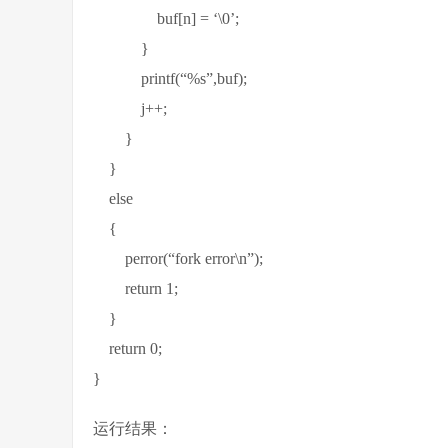
buf[n] = ‘\0’;
}
printf(“%s”,buf);
j++;
}
}
else
{
perror(“fork error\n”);
return 1;
}
return 0;
}
运行结果：