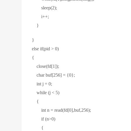
sleep(2);
i++;
}
}
else if(pid > 0)
{
close(fd[1]);
char buf[256] = {0};
int j = 0;
while (j < 5)
{
int n = read(fd[0],buf,256);
if (n>0)
{