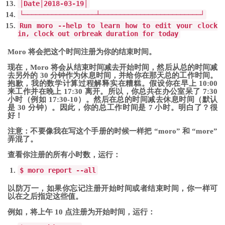
│
Date
│
2018
-
03
-
19
│
└──────────────────┴─────────────────────────┘
Run
moro
--
help to learn how to edit your clock
in
,
clock out
or
break
duration
for
today
Moro 将会把这个时间注册为你的结束时间。
现在，Moro 将会从结束时间减去开始时间，然后从总的时间减
去另外的 30 分钟作为休息时间，并给你在那天总的工作时间。
抱歉，我的数学计算过程解释实在糟糕。假设你在早上 10:00
来工作并在晚上 17:30 离开。所以，你总共在办公室呆了 7:30
小时（例如 17:30-10）。然后在总的时间减去休息时间（默认
是 30 分钟）。因此，你的总工作时间是 7 小时。明白了？很
好！
注意：
不要像我在写这个手册的时候一样把 “moro” 和 “more”
弄混了。
查看你注册的所有小时数，运行：
$ moro report
--
all
以防万一，如果你忘记注册开始时间或者结束时间，你一样可
以在之后指定这些值。
例如，将上午 10 点注册为开始时间，运行：