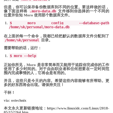
但是，你可以保存备份数据库到不同的位置。要这样做的话，
像下面这样将
.moro-data.db
文件移到你选择的一个不同的
位置并告知 Moro 使用那个数据库文件。
$ moro config
--
database
-
path
/
home
/
sk
/
personal
/
moro
-
data
.
db
在上面的每一个命令，我都已经把默认的数据库文件分配到了
/home/sk/personal
目录。
需要帮助的话，运行：
$ moro
--
help
正如你所见，Moro 是非常简单而又能用于追踪你完成你的工作
使用了多少时间的。对于自由职业者和任何想要在一定时间范
围内完成事情的人，它将会是有用的。
并且，这些只是今天的内容。希望这些内容能够有所帮助。更
多的好东西将会出现。请保持关注！
干杯！
via: ostechnix
本文永久更新链接地址
：https://www.linuxidc.com/Linux/2018-
05/152264.htm