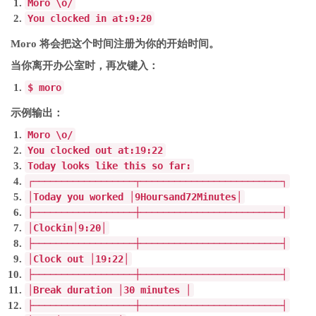
Moro
\o
/
You
clocked
in
at
:
9
:
20
Moro 将会把这个时间注册为你的开始时间。
当你离开办公室时，再次键入：
$ moro
示例输出：
Moro
\o
/
You
clocked out at
:
19
:
22
Today
looks like
this
so far
:
┌──────────────────┬─────────────────────────┐
│
Today
you worked
│
9
Hours
and
72
Minutes
│
├──────────────────┼─────────────────────────┤
│
Clock
in
│
9
:
20
│
├──────────────────┼─────────────────────────┤
│
Clock
out
│
19
:
22
│
├──────────────────┼─────────────────────────┤
│
Break
duration
│
30
minutes
│
├──────────────────┼─────────────────────────┤