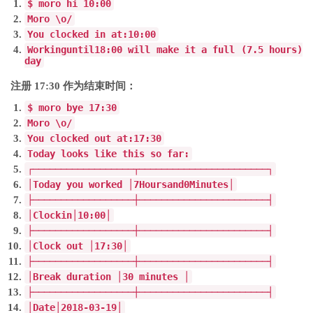
$ moro hi
10
:
00
Moro
\o
/
You
clocked
in
at
:
10
:
00
Working
until
18
:
00
will
make
it a full
(
7.5
hours
)
day
注册 17:30 作为结束时间：
$ moro bye
17
:
30
Moro
\o
/
You
clocked out at
:
17
:
30
Today
looks like
this
so far
:
┌──────────────────┬───────────────────────┐
│
Today
you worked
│
7
Hours
and
0
Minutes
│
├──────────────────┼───────────────────────┤
│
Clock
in
│
10
:
00
│
├──────────────────┼───────────────────────┤
│
Clock
out
│
17
:
30
│
├──────────────────┼───────────────────────┤
│
Break
duration
│
30
minutes
│
├──────────────────┼───────────────────────┤
│
Date
│
2018
-
03
-
19
│