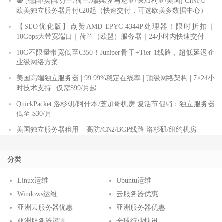
🔴 [德国/英国/芬兰/荷兰/瑞典/罗马尼亚/保加利亚/美国] CINFU —
欧美独立服务器月付€20起（快速交付，可选欧美多数据中心）
【SEO优化版】点赞AMD EPYC 4344P处理器！限时折扣｜
10Gbps大带宽端口｜荷兰（欧盟）服务器｜24小时内快速交付
10G不限量带宽低至€350！Juniper骨干+Tier 1线路，超低延迟企
业级网络方案
美国高端独立服务器 | 99.99%稳定在线率 | 顶级网络架构 | 7×24小
时技术支持 | 仅需$99/月起
QuickPacket 洛杉矶/阿什本/芝加哥机房 复活节促销：独立服务器
低至 $30/月
美国独立服务器租用 – 高防/CN2/BGP线路 洛杉矶/纽约机房
分类
Linux运维
Ubuntu运维
Windows运维
云服务器优惠
亚洲云服务器优惠
亚洲服务器优惠
亚洲服务器评测
全球行业快讯