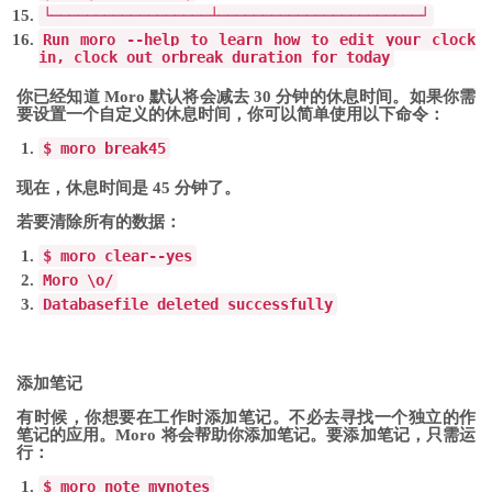
└──────────────────┴───────────────────────┘
Run
moro
--
help to learn how to edit your clock
in
,
clock out
or
break
duration
for
today
你已经知道 Moro 默认将会减去 30 分钟的休息时间。如果你需
要设置一个自定义的休息时间，你可以简单使用以下命令：
$ moro
break
45
现在，休息时间是 45 分钟了。
若要清除所有的数据：
$ moro
clear
--
yes
Moro
\o
/
Database
file
deleted successfully
添加笔记
有时候，你想要在工作时添加笔记。不必去寻找一个独立的作
笔记的应用。Moro 将会帮助你添加笔记。要添加笔记，只需运
行：
$ moro note mynotes