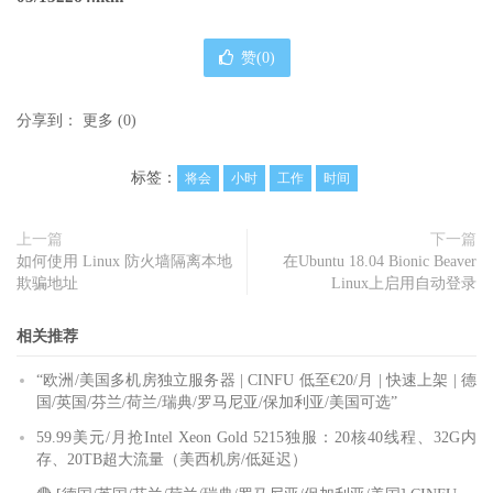
赞(
0
)
分享到：
更多
(
0
)
标签：
将会
小时
工作
时间
上一篇
下一篇
如何使用 Linux 防火墙隔离本地
在Ubuntu 18.04 Bionic Beaver
欺骗地址
Linux上启用自动登录
相关推荐
“欧洲/美国多机房独立服务器 | CINFU 低至€20/月 | 快速上架 | 德
国/英国/芬兰/荷兰/瑞典/罗马尼亚/保加利亚/美国可选”
59.99美元/月抢Intel Xeon Gold 5215独服：20核40线程、32G内
存、20TB超大流量（美西机房/低延迟）