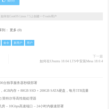
赞(
0
)
»
如何在CentOS Linux 7.5上创建一个sudo用户
享到：
更多
(
0
)
命令
新用户
用户
下一篇
如何在Ubuntu 18.04 LTS中安装Mesa 18.0.4
00台独享服务器秒级部署
B内存 + 80GB SSD + 200GB SATA硬盘，每月5TB流量
锐龙/英特尔等高性能处理器
机房 – 10Gbps高速端口 – 24小时内极速部署