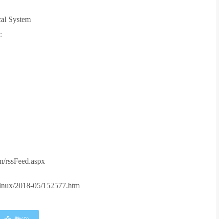
cal System
:
m/rssFeed.aspx
inux/2018-05/152577.htm