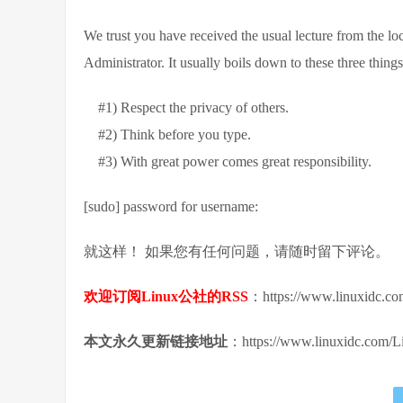
We trust you have received the usual lecture from the lo
Administrator. It usually boils down to these three things
#1) Respect the privacy of others.
#2) Think before you type.
#3) With great power comes great responsibility.
[sudo] password for username:
就这样！ 如果您有任何问题，请随时留下评论。
欢迎订阅Linux公社的RSS
：https://www.linuxidc.co
本文永久更新链接地址
：https://www.linuxidc.com/L