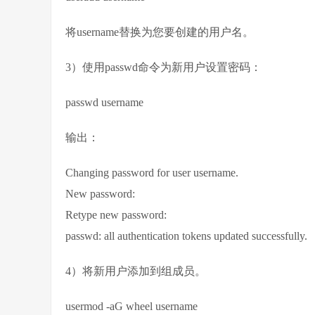
将username替换为您要创建的用户名。
3）使用passwd命令为新用户设置密码：
passwd username
输出：
Changing password for user username.
New password:
Retype new password:
passwd: all authentication tokens updated successfully.
4）将新用户添加到组成员。
usermod -aG wheel username