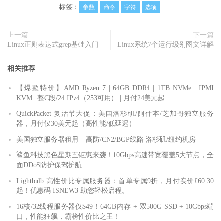
标签：
参数
命令
字符
选项
上一篇
下一篇
Linux正则表达式grep基础入门
Linux系统7个运行级别图文详解
相关推荐
【爆款特价】AMD Ryzen 7 | 64GB DDR4 | 1TB NVMe | IPMI
KVM | 整C段/24 IPv4（253可用） | 月付24美元起
QuickPacket 复活节大促：美国洛杉矶/阿什本/芝加哥独立服务
器，月付仅30美元起（高性能/低延迟）
美国独立服务器租用 – 高防/CN2/BGP线路 洛杉矶/纽约机房
鲨鱼科技黑色星期五钜惠来袭！10Gbps高速带宽覆盖5大节点，全
面DDoS防护保驾护航
Lightbulb 高性价比专属服务器：首单专属9折，月付实价£60.30
起！优惠码 ISNEW3 助您轻松启程。
16核/32线程服务器仅$49！64GB内存 + 双500G SSD + 10Gbps端
口，性能狂飙，霸榜性价比之王！