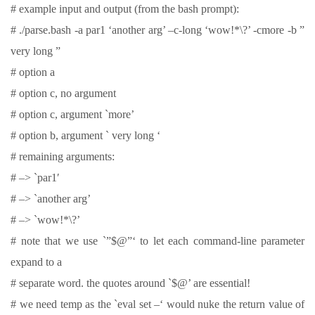
# example input and output (from the bash prompt):
# ./parse.bash -a par1 ‘another arg’ –c-long ‘wow!*\?’ -cmore -b ”
very long ”
# option a
# option c, no argument
# option c, argument `more’
# option b, argument ` very long ‘
# remaining arguments:
# –> `par1′
# –> `another arg’
# –> `wow!*\?’
# note that we use `”$@”‘ to let each command-line parameter
expand to a
# separate word. the quotes around `$@’ are essential!
# we need temp as the `eval set –‘ would nuke the return value of