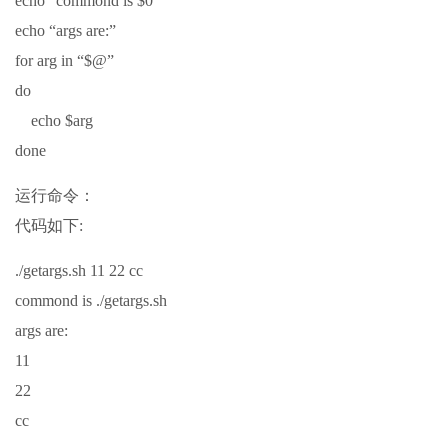
echo “commond is $0”
echo “args are:”
for arg in “$@”
do
echo $arg
done
运行命令：
代码如下:
./getargs.sh 11 22 cc
commond is ./getargs.sh
args are:
11
22
cc