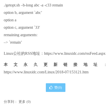
./getopt.sh –b-long abc -a -c33 remain
option b, argument `abc’
option a
option c, argument `33′
remaining arguments:
–> `remain’
Linux公社的RSS地址：https://www.linuxidc.com/rssFeed.aspx
本文永久更新链接地址
：
https://www.linuxidc.com/Linux/2018-07/153121.htm
赞(
0
)
分享到：
更多
(
0
)