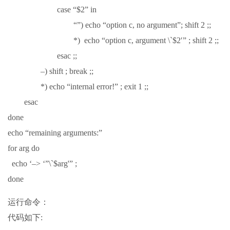
case “$2” in
“”) echo “option c, no argument”; shift 2 ;;
*) echo “option c, argument \`$2′” ; shift 2 ;;
esac ;;
–) shift ; break ;;
*) echo “internal error!” ; exit 1 ;;
esac
done
echo “remaining arguments:”
for arg do
echo ‘–> ‘”\`$arg'” ;
done
运行命令：
代码如下: