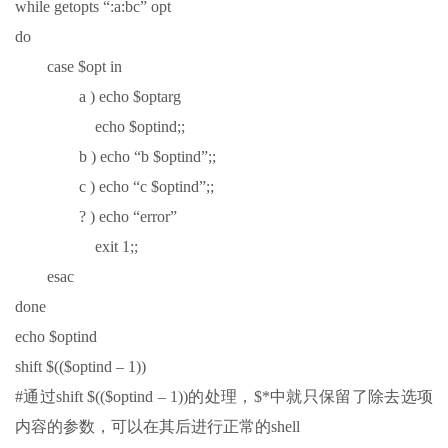
while getopts “:a:bc” opt
do
case $opt in
a ) echo $optarg
echo $optind;;
b ) echo “b $optind”;;
c ) echo “c $optind”;;
? ) echo “error”
exit 1;;
esac
done
echo $optind
shift $(($optind – 1))
#通过shift $(($optind – 1))的处理，$*中就只保留了除去选项
内容的参数，可以在其后进行正常的shell