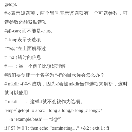
getopt.
#-o表示短选项，两个冒号表示该选项有一个可选参数，可
选参数必须紧贴选项
#如-carg 而不能是-c arg
#–long表示长选项
#”$@”在上面解释过
# -n:出错时的信息
# — ：举一个例子比较好理解：
#我们要创建一个名字为 “-f”的目录你会怎么办？
# mkdir -f #不成功，因为-f会被mkdir当作选项来解析，这时
就可以使用
# mkdir — -f 这样-f就不会被作为选项。
temp=`getopt -o ab:c:: –long a-long,b-long:,c-long:: \
-n ‘example.bash’ — “$@”`
if [ $? != 0 ] ; then echo “terminating…” >&2 ; exit 1 ; fi