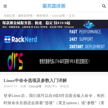
当前位置：
服务器评测
>
教程资讯
>
Linux运维
>
正文
Linux中命令选项及参数入门详解
2018-07-13
分类：
Linux运维
阅读(581)
评论(0)
登录Linux后，我们就可以在#或$符后面去输入命令，有的
时候命令后面还会跟着“选项”（英文options）或“参数”（英