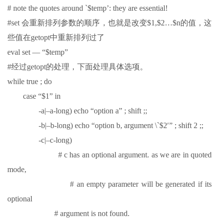
# note the quotes around `$temp’: they are essential!
#set 会重新排列参数的顺序，也就是改变$1,$2…$n的值，这
些值在getopt中重新排列过了
eval set — “$temp”
#经过getopt的处理，下面处理具体选项。
while true ; do
case “$1” in
-a|–a-long) echo “option a” ; shift ;;
-b|–b-long) echo “option b, argument \`$2′” ; shift 2 ;;
-c|–c-long)
# c has an optional argument. as we are in quoted
mode,
# an empty parameter will be generated if its
optional
# argument is not found.