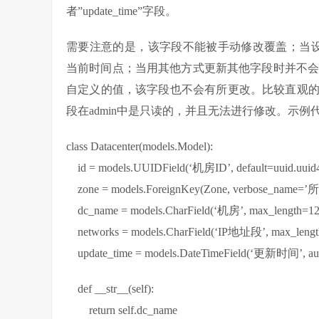
者”update_time”字段。
需要注意的是，该字段不能被手动修改覆盖；当设置为tr
当前时间点；当用其他方式更新其他字段时并不会更新：比
自定义的值，该字段也不会有所更改。比较直观的表现
段在admin中是只读的，并且无法进行修改。示例
class Datacenter(models.Model):
id = models.UUIDField(‘机房ID’, default=uuid.uuid4
zone = models.ForeignKey(Zone, verbose_name=
dc_name = models.CharField(‘机房’, max_length=128
networks = models.CharField(‘IP地址段’, max_length
update_time = models.DateTimeField(‘更新时间’, au
def __str__(self):
return self.dc_name