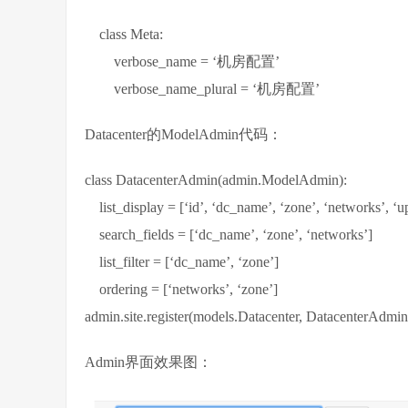
class Meta:
verbose_name = ‘机房配置’
verbose_name_plural = ‘机房配置’
Datacenter的ModelAdmin代码：
class DatacenterAdmin(admin.ModelAdmin):
list_display = [‘id’, ‘dc_name’, ‘zone’, ‘networks’, ‘u
search_fields = [‘dc_name’, ‘zone’, ‘networks’]
list_filter = [‘dc_name’, ‘zone’]
ordering = [‘networks’, ‘zone’]
admin.site.register(models.Datacenter, DatacenterAdmin
Admin界面效果图：