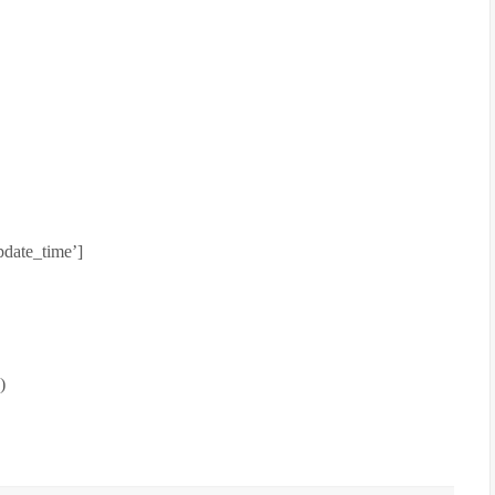
pdate_time’]
)