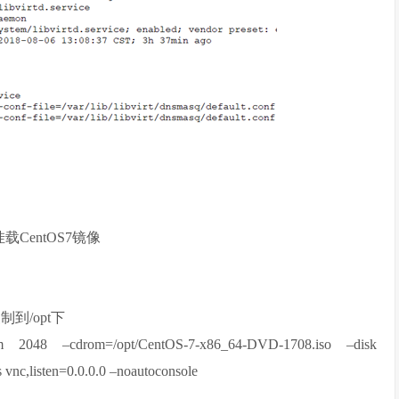
c //挂载CentOS7镜像
像复制到/opt下
m 2048 –cdrom=/opt/CentOS-7-x86_64-DVD-1708.iso –disk
 vnc,listen=0.0.0.0 –noautoconsole