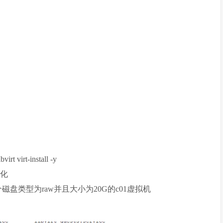
rt virt-install -y
拟化
 20G //创建一个磁盘类型为raw并且大小为20G的c01虚拟机