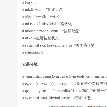
# fdisk -l
# mkdir /vdir //创建目录
# fdisk /dev/sdb //分区
# mkfs -t xfs /dev/sdb1 //格式化
# mount /dev/sdb1 /vdir //挂载硬盘
# df -h //查看挂载状态
# systemctl stop firewalld.service //关闭防火墙
# setenforce 0
安装环境
# yum install qemu-kvm qemu-kvm-tools virt-manager libvi
# egrep ‘(vmx|svm)’ /proc/cpuinfo //查看是否支持虚
# qemu-img create -f raw /vdir/c01.raw
# systemctl status libvirtd.service //查看状态