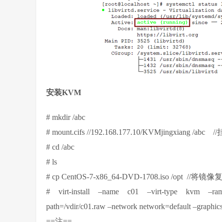
安装KVM
# mkdir /abc
# mount.cifs //192.168.177.10/KVMjingxiang /ab
# cd /abc
# ls
# cp CentOS-7-x86_64-DVD-1708.iso /opt //将镜
# virt-install –name c01 –virt-type kvm –ra
path=/vdir/c01.raw –network network=default –graphics
==注==