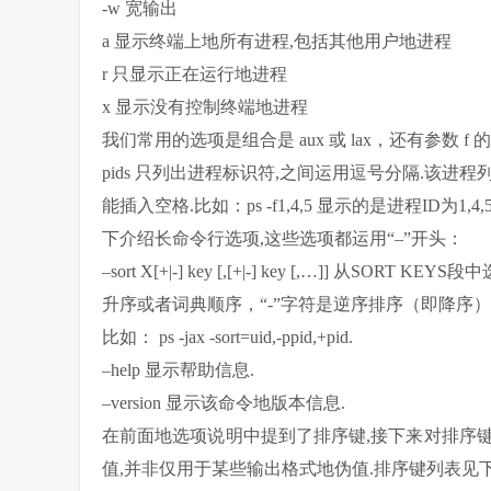
-w 宽输出
a 显示终端上地所有进程,包括其他用户地进程
r 只显示正在运行地进程
x 显示没有控制终端地进程
我们常用的选项是组合是 aux 或 lax，还有参数 f 
pids 只列出进程标识符,之间运用逗号分隔.该
能插入空格.比如：ps -f1,4,5 显示的是进程ID为1,4
下介绍长命令行选项,这些选项都运用“–”开头：
–sort X[+|-] key [,[+|-] key [,…]] 
升序或者词典顺序，“-”字符是逆序排序（即降序）
比如： ps -jax -sort=uid,-ppid,+pid.
–help 显示帮助信息.
–version 显示该命令地版本信息.
在前面地选项说明中提到了排序键,接下来对排序键
值,并非仅用于某些输出格式地伪值.排序键列表见下