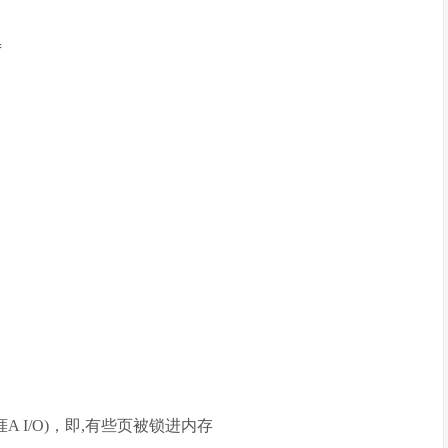
=
A I/O)，即,有些页被锁进内存