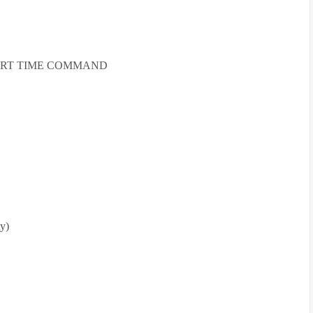
TART TIME COMMAND
y)