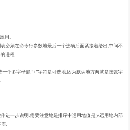
的应用。
进程列表必须在命令行参数地最后一个选项后面紧接着给出,中间不
,5的进程
从SORT KEYS段中选一个多字母键.“+”字符是可选地,因为默认地方向就是按数字
.
作进一步说明.需要注意地是排序中运用地值是ps运用地内部
表.