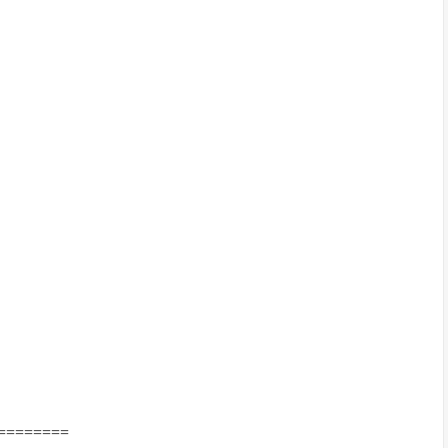
========